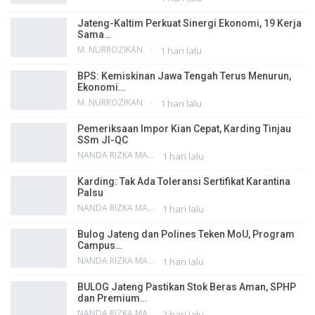
Jateng-Kaltim Perkuat Sinergi Ekonomi, 19 Kerja
Sama…
M. NURROZIKAN
1 hari lalu
BPS: Kemiskinan Jawa Tengah Terus Menurun,
Ekonomi…
M. NURROZIKAN
1 hari lalu
Pemeriksaan Impor Kian Cepat, Karding Tinjau
SSm JI-QC
NANDA RIZKA MAHENDRA
1 hari lalu
Karding: Tak Ada Toleransi Sertifikat Karantina
Palsu
NANDA RIZKA MAHENDRA
1 hari lalu
Bulog Jateng dan Polines Teken MoU, Program
Campus…
NANDA RIZKA MAHENDRA
1 hari lalu
BULOG Jateng Pastikan Stok Beras Aman, SPHP
dan Premium…
NANDA RIZKA MAHENDRA
2 hari lalu