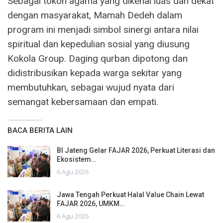
Sebagai tokoh agama yang dikenal luas dan dekat
dengan masyarakat, Mamah Dedeh dalam
program ini menjadi simbol sinergi antara nilai
spiritual dan kepedulian sosial yang diusung
Kokola Group. Daging qurban dipotong dan
didistribusikan kepada warga sekitar yang
membutuhkan, sebagai wujud nyata dari
semangat kebersamaan dan empati.
BACA BERITA LAIN
BI Jateng Gelar FAJAR 2026, Perkuat Literasi dan
Ekosistem…
6 Agu 2026
Jawa Tengah Perkuat Halal Value Chain Lewat
FAJAR 2026, UMKM…
6 Agu 2026