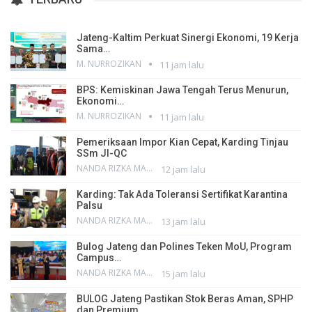
Jateng-Kaltim Perkuat Sinergi Ekonomi, 19 Kerja
Sama…
M. NURROZIKAN
11 jam lalu
BPS: Kemiskinan Jawa Tengah Terus Menurun,
Ekonomi…
M. NURROZIKAN
11 jam lalu
Pemeriksaan Impor Kian Cepat, Karding Tinjau
SSm JI-QC
NANDA RIZKA MAHENDRA
12 jam lalu
Karding: Tak Ada Toleransi Sertifikat Karantina
Palsu
NANDA RIZKA MAHENDRA
13 jam lalu
Bulog Jateng dan Polines Teken MoU, Program
Campus…
NANDA RIZKA MAHENDRA
15 jam lalu
BULOG Jateng Pastikan Stok Beras Aman, SPHP
dan Premium…