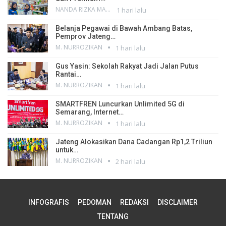
NANDA RIZKA MAHENDRA
1 hari lalu
Belanja Pegawai di Bawah Ambang Batas,
Pemprov Jateng…
M. NURROZIKAN
1 hari lalu
Gus Yasin: Sekolah Rakyat Jadi Jalan Putus
Rantai…
M. NURROZIKAN
1 hari lalu
SMARTFREN Luncurkan Unlimited 5G di
Semarang, Internet…
M. NURROZIKAN
1 hari lalu
Jateng Alokasikan Dana Cadangan Rp1,2 Triliun
untuk…
M. NURROZIKAN
2 hari lalu
INFOGRAFIS
PEDOMAN
REDAKSI
DISCLAIMER
TENTANG