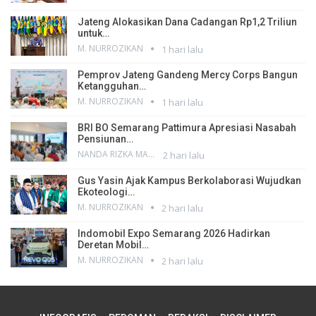
Jateng Alokasikan Dana Cadangan Rp1,2 Triliun
untuk…
M. NURROZIKAN
1 hari lalu
Pemprov Jateng Gandeng Mercy Corps Bangun
Ketangguhan…
M. NURROZIKAN
1 hari lalu
BRI BO Semarang Pattimura Apresiasi Nasabah
Pensiunan…
NANDA RIZKA MAHENDRA
2 hari lalu
Gus Yasin Ajak Kampus Berkolaborasi Wujudkan
Ekoteologi…
M. NURROZIKAN
2 hari lalu
Indomobil Expo Semarang 2026 Hadirkan
Deretan Mobil…
M. NURROZIKAN
2 hari lalu