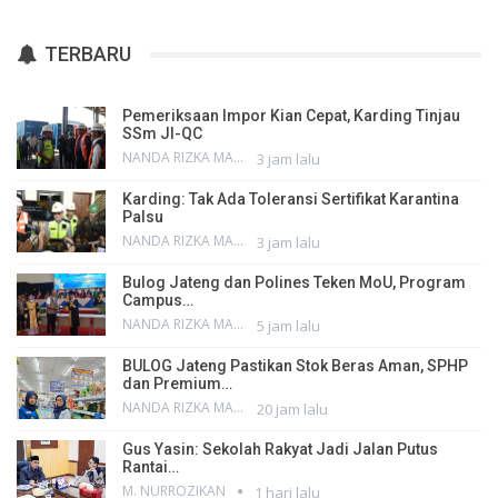
TERBARU
Pemeriksaan Impor Kian Cepat, Karding Tinjau
SSm JI-QC
NANDA RIZKA MAHENDRA
3 jam lalu
Karding: Tak Ada Toleransi Sertifikat Karantina
Palsu
NANDA RIZKA MAHENDRA
3 jam lalu
Bulog Jateng dan Polines Teken MoU, Program
Campus…
NANDA RIZKA MAHENDRA
5 jam lalu
BULOG Jateng Pastikan Stok Beras Aman, SPHP
dan Premium…
NANDA RIZKA MAHENDRA
20 jam lalu
Gus Yasin: Sekolah Rakyat Jadi Jalan Putus
Rantai…
M. NURROZIKAN
1 hari lalu