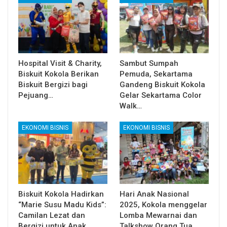
Hospital Visit & Charity,
Sambut Sumpah
Biskuit Kokola Berikan
Pemuda, Sekartama
Biskuit Bergizi bagi
Gandeng Biskuit Kokola
Pejuang…
Gelar Sekartama Color
Walk…
EKONOMI BISNIS
EKONOMI BISNIS
Biskuit Kokola Hadirkan
Hari Anak Nasional
“Marie Susu Madu Kids”:
2025, Kokola menggelar
Camilan Lezat dan
Lomba Mewarnai dan
Bergizi untuk Anak…
Talkshow Orang Tua