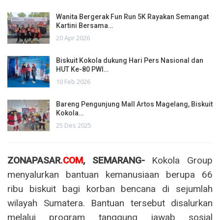
Wanita Bergerak Fun Run 5K Rayakan Semangat
Kartini Bersama…
20 Apr 2026
Biskuit Kokola dukung Hari Pers Nasional dan
HUT Ke-80 PWI…
10 Feb 2026
Bareng Pengunjung Mall Artos Magelang, Biskuit
Kokola…
25 Des 2025
ZONAPASAR
.COM
, SEMARANG-
Kokola Group
menyalurkan bantuan kemanusiaan berupa 66
ribu biskuit bagi korban bencana di sejumlah
wilayah Sumatera. Bantuan tersebut disalurkan
melalui program tanggung jawab sosial