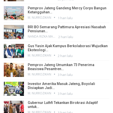
Pemprov Jateng Gandeng Mercy Corps Bangun
Ketangguhan…
M. NURROZIKAN
1 hari lalu
BRI BO Semarang Pattimura Apresiasi Nasabah
Pensiunan…
NANDA RIZKA MAHENDRA
2 hari lalu
Gus Yasin Ajak Kampus Berkolaborasi Wujudkan
Ekoteologi…
M. NURROZIKAN
2 hari lalu
Pemprov Jateng Umumkan 73 Penerima
Beasiswa Pesantren…
M. NURROZIKAN
3 hari lalu
Investor Amerika Masuk Jateng, Boyolali
Disiapkan Jadi…
M. NURROZIKAN
3 hari lalu
Gubernur Luthfi Tekankan Birokrasi Adaptif
untuk…
M. NURROZIKAN
3 hari lalu