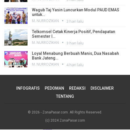
Wagub Taj Yasin Luncurkan Modul PAUD EMAS
untuk…
M. NURROZIKAN
3 hari lalu
Telkomsel Cetak Kinerja Positif, Pendapatan
Semester I…
M. NURROZIKAN
3 hari lalu
Loyal Menabung Berbuah Manis, Dua Nasabah
Bank Jateng…
M. NURROZIKAN
4 hari lalu
INFOGRAFIS
PEDOMAN
REDAKSI
DISCLAIMER
TENTANG
© 2026 - ZonaPasar.com. All Rights Reserved.
(c) 2024 ZonaPasar.com