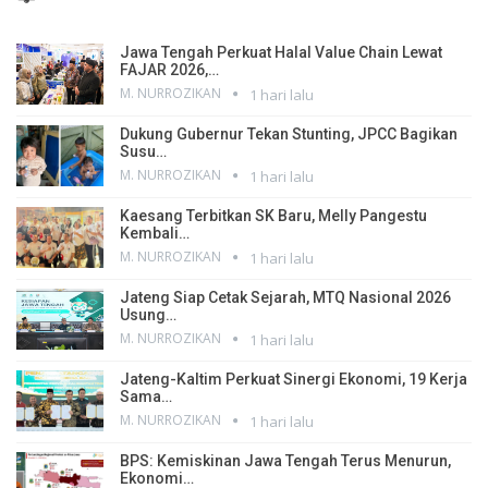
Jawa Tengah Perkuat Halal Value Chain Lewat
FAJAR 2026,…
M. NURROZIKAN
1 hari lalu
Dukung Gubernur Tekan Stunting, JPCC Bagikan
Susu…
M. NURROZIKAN
1 hari lalu
Kaesang Terbitkan SK Baru, Melly Pangestu
Kembali…
M. NURROZIKAN
1 hari lalu
Jateng Siap Cetak Sejarah, MTQ Nasional 2026
Usung…
M. NURROZIKAN
1 hari lalu
Jateng-Kaltim Perkuat Sinergi Ekonomi, 19 Kerja
Sama…
M. NURROZIKAN
1 hari lalu
BPS: Kemiskinan Jawa Tengah Terus Menurun,
Ekonomi…