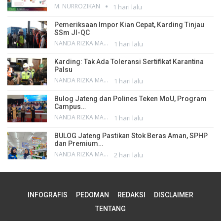
M. NURROZIKAN
1 hari lalu
Pemeriksaan Impor Kian Cepat, Karding Tinjau
SSm JI-QC
NANDA RIZKA MAHENDRA
1 hari lalu
Karding: Tak Ada Toleransi Sertifikat Karantina
Palsu
NANDA RIZKA MAHENDRA
1 hari lalu
Bulog Jateng dan Polines Teken MoU, Program
Campus…
NANDA RIZKA MAHENDRA
1 hari lalu
BULOG Jateng Pastikan Stok Beras Aman, SPHP
dan Premium…
NANDA RIZKA MAHENDRA
2 hari lalu
INFOGRAFIS
PEDOMAN
REDAKSI
DISCLAIMER
TENTANG