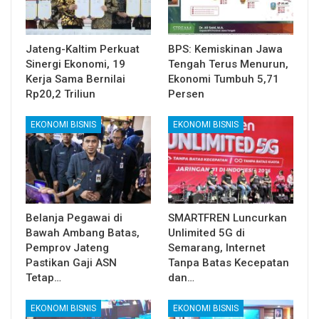
Jateng-Kaltim Perkuat
BPS: Kemiskinan Jawa
Sinergi Ekonomi, 19
Tengah Terus Menurun,
Kerja Sama Bernilai
Ekonomi Tumbuh 5,71
Rp20,2 Triliun
Persen
EKONOMI BISNIS
EKONOMI BISNIS
Belanja Pegawai di
SMARTFREN Luncurkan
Bawah Ambang Batas,
Unlimited 5G di
Pemprov Jateng
Semarang, Internet
Pastikan Gaji ASN
Tanpa Batas Kecepatan
Tetap…
dan…
EKONOMI BISNIS
EKONOMI BISNIS