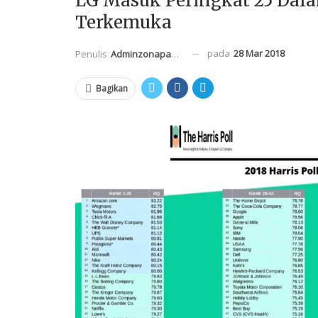
LG Masuk Peringkat 25 Dala
Terkemuka
pada
28 Mar 2018
Penulis
Adminzonapasar
Bagikan