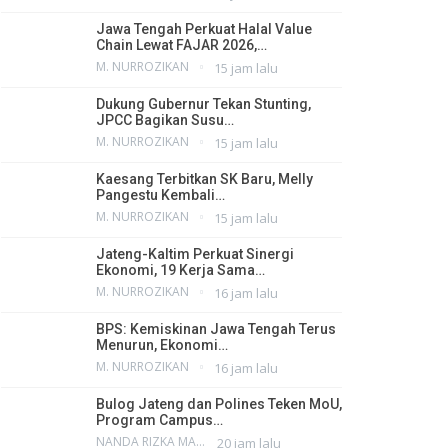
Jawa Tengah Perkuat Halal Value
Chain Lewat FAJAR 2026,…
M. NURROZIKAN
15 jam lalu
Dukung Gubernur Tekan Stunting,
JPCC Bagikan Susu…
M. NURROZIKAN
15 jam lalu
Kaesang Terbitkan SK Baru, Melly
Pangestu Kembali…
M. NURROZIKAN
15 jam lalu
Jateng-Kaltim Perkuat Sinergi
Ekonomi, 19 Kerja Sama…
M. NURROZIKAN
16 jam lalu
BPS: Kemiskinan Jawa Tengah Terus
Menurun, Ekonomi…
M. NURROZIKAN
16 jam lalu
Bulog Jateng dan Polines Teken MoU,
Program Campus…
NANDA RIZKA MAHENDRA
20 jam lalu