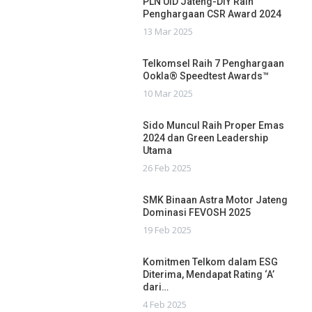
PLN UID Jateng-DIY Raih
Penghargaan CSR Award 2024
13 Mar 2025
Telkomsel Raih 7 Penghargaan
Ookla® Speedtest Awards™
10 Mar 2025
Sido Muncul Raih Proper Emas
2024 dan Green Leadership
Utama
26 Feb 2025
SMK Binaan Astra Motor Jateng
Dominasi FEVOSH 2025
19 Feb 2025
Komitmen Telkom dalam ESG
Diterima, Mendapat Rating ‘A’
dari…
4 Feb 2025