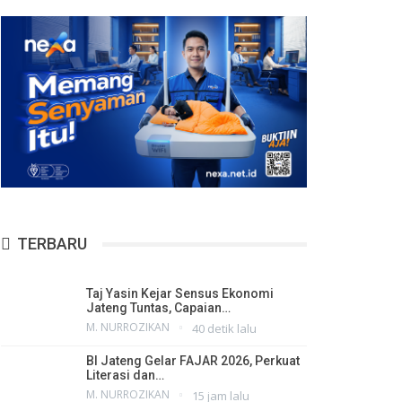
TERBARU
Taj Yasin Kejar Sensus Ekonomi
Jateng Tuntas, Capaian…
M. NURROZIKAN
40 detik lalu
BI Jateng Gelar FAJAR 2026, Perkuat
Literasi dan…
M. NURROZIKAN
15 jam lalu