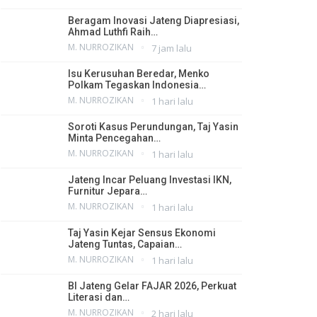
Beragam Inovasi Jateng Diapresiasi,
Ahmad Luthfi Raih…
M. NURROZIKAN
7 jam lalu
Isu Kerusuhan Beredar, Menko
Polkam Tegaskan Indonesia…
M. NURROZIKAN
1 hari lalu
Soroti Kasus Perundungan, Taj Yasin
Minta Pencegahan…
M. NURROZIKAN
1 hari lalu
Jateng Incar Peluang Investasi IKN,
Furnitur Jepara…
M. NURROZIKAN
1 hari lalu
Taj Yasin Kejar Sensus Ekonomi
Jateng Tuntas, Capaian…
M. NURROZIKAN
1 hari lalu
BI Jateng Gelar FAJAR 2026, Perkuat
Literasi dan…
M. NURROZIKAN
2 hari lalu