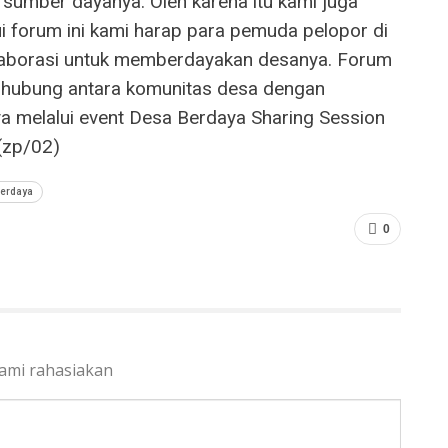
 sumber dayanya. Oleh karena itu kami juga
 forum ini kami harap para pemuda pelopor di
olaborasi untuk memberdayakan desanya. Forum
nghubung antara komunitas desa dengan
nya melalui event Desa Berdaya Sharing Session
 (zp/02)
berdaya
0
kami rahasiakan