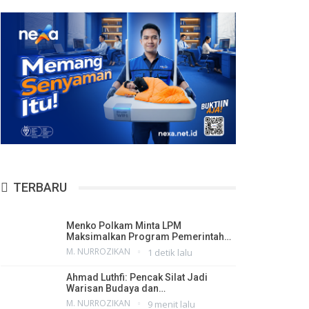
TERBARU
Menko Polkam Minta LPM
Maksimalkan Program Pemerintah…
M. NURROZIKAN
1 detik lalu
Ahmad Luthfi: Pencak Silat Jadi
Warisan Budaya dan…
M. NURROZIKAN
9 menit lalu