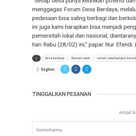
“Setiap desa punya keunikan potensi dan
menggagas Forum Desa Berdaya, melalui
pedesaan bisa saling berbagi dan berk
ini juga kami harapkan bisa menjadi pe
pemerintah lokal dan nasional, diantara
hari Rabu (28/02) ini,” papar Nur Efendi.
desa berdaya
Rumah zakat
rumah zakat bangun desa 
Bagikan
TINGGALKAN PESANAN
email 