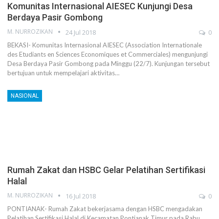
Komunitas Internasional AIESEC Kunjungi Desa
Berdaya Pasir Gombong
M. NURROZIKAN
24 Jul 2018
0
BEKASI- Komunitas Internasional AIESEC (Association Internationale
des Etudiants en Sciences Economiques et Commerciales) mengunjungi
Desa Berdaya Pasir Gombong pada Minggu (22/7). Kunjungan tersebut
bertujuan untuk mempelajari aktivitas…
NASIONAL
Rumah Zakat dan HSBC Gelar Pelatihan Sertifikasi
Halal
M. NURROZIKAN
16 Jul 2018
0
PONTIANAK- Rumah Zakat bekerjasama dengan HSBC mengadakan
Pelatihan Sertifikasi Halal di Kecamatan Pontianak Timur pada Rabu