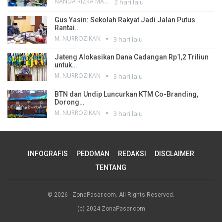
NANDA RIZKA MAHENDRA
2 hari lalu
Gus Yasin: Sekolah Rakyat Jadi Jalan Putus
Rantai…
M. NURROZIKAN
3 hari lalu
Jateng Alokasikan Dana Cadangan Rp1,2 Triliun
untuk…
M. NURROZIKAN
3 hari lalu
BTN dan Undip Luncurkan KTM Co-Branding,
Dorong…
M. NURROZIKAN
3 hari lalu
INFOGRAFIS
PEDOMAN
REDAKSI
DISCLAIMER
TENTANG
© 2026 - ZonaPasar.com. All Rights Reserved.
(c) 2024 ZonaPasar.com