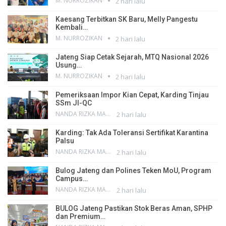
M. NURROZIKAN
2 hari lalu
Kaesang Terbitkan SK Baru, Melly Pangestu
Kembali…
M. NURROZIKAN
2 hari lalu
Jateng Siap Cetak Sejarah, MTQ Nasional 2026
Usung…
M. NURROZIKAN
2 hari lalu
Pemeriksaan Impor Kian Cepat, Karding Tinjau
SSm JI-QC
NANDA RIZKA MAHENDRA
2 hari lalu
Karding: Tak Ada Toleransi Sertifikat Karantina
Palsu
NANDA RIZKA MAHENDRA
2 hari lalu
Bulog Jateng dan Polines Teken MoU, Program
Campus…
NANDA RIZKA MAHENDRA
2 hari lalu
BULOG Jateng Pastikan Stok Beras Aman, SPHP
dan Premium…