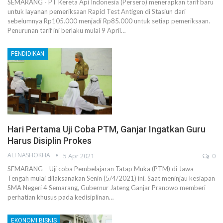
SEMARANG - PT Kereta Api Indonesia (Persero) menerapkan tarif baru
untuk layanan pemeriksaan Rapid Test Antigen di Stasiun dari
sebelumnya Rp105.000 menjadi Rp85.000 untuk setiap pemeriksaan.
Penurunan tarif ini berlaku mulai 9 April…
PENDIDIKAN
Hari Pertama Uji Coba PTM, Ganjar Ingatkan Guru
Harus Disiplin Prokes
ALI NASHOKHA
5 Apr 2021
0
SEMARANG – Uji coba Pembelajaran Tatap Muka (PTM) di Jawa
Tengah mulai dilaksanakan Senin (5/4/2021) ini. Saat meninjau kesiapan
SMA Negeri 4 Semarang, Gubernur Jateng Ganjar Pranowo memberi
perhatian khusus pada kedisiplinan…
EKONOMI BISNIS