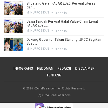
BI Jateng Gelar FAJAR 2026, Perkuat Literasi
dan…
M. NURROZIKAN
3 hari lalu
Jawa Tengah Perkuat Halal Value Chain Lewat
FAJAR 2026,…
M. NURROZIKAN
3 hari lalu
Dukung Gubernur Tekan Stunting, JPCC Bagikan
Susu…
M. NURROZIKAN
3 hari lalu
INFOGRAFIS
PEDOMAN
REDAKSI
DISCLAIMER
TENTANG
© 2026 - ZonaPasar.com. All Rights Reserved.
(c) 2024 ZonaPasar.com