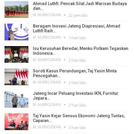
Ahmad Luthfi: Pencak Silat Jadi Warisan Budaya
dan…
M. NURROZIKAN
22 jam lalu
Beragam Inovasi Jateng Diapresiasi, Ahmad
Luthfi Raih…
M. NURROZIKAN
1 hari lalu
Isu Kerusuhan Beredar, Menko Polkam Tegaskan
Indonesia…
M. NURROZIKAN
2 hari lalu
Soroti Kasus Perundungan, Taj Yasin Minta
Pencegahan…
M. NURROZIKAN
2 hari lalu
Jateng Incar Peluang Investasi IKN, Furnitur
Jepara…
M. NURROZIKAN
2 hari lalu
Taj Yasin Kejar Sensus Ekonomi Jateng Tuntas,
Capaian…
M. NURROZIKAN
2 hari lalu