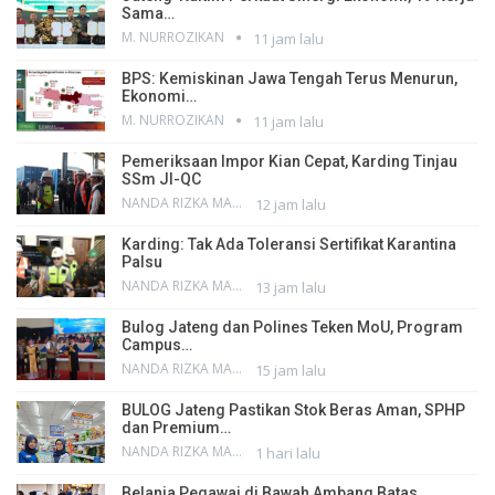
Sama…
M. NURROZIKAN
11 jam lalu
BPS: Kemiskinan Jawa Tengah Terus Menurun,
Ekonomi…
M. NURROZIKAN
11 jam lalu
Pemeriksaan Impor Kian Cepat, Karding Tinjau
SSm JI-QC
NANDA RIZKA MAHENDRA
12 jam lalu
Karding: Tak Ada Toleransi Sertifikat Karantina
Palsu
NANDA RIZKA MAHENDRA
13 jam lalu
Bulog Jateng dan Polines Teken MoU, Program
Campus…
NANDA RIZKA MAHENDRA
15 jam lalu
BULOG Jateng Pastikan Stok Beras Aman, SPHP
dan Premium…
NANDA RIZKA MAHENDRA
1 hari lalu
Belanja Pegawai di Bawah Ambang Batas,