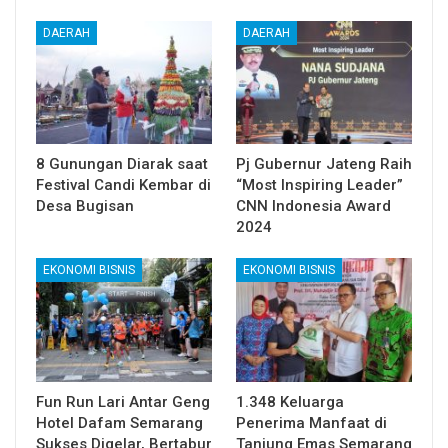
DAERAH
DAERAH
8 Gunungan Diarak saat
Pj Gubernur Jateng Raih
Festival Candi Kembar di
“Most Inspiring Leader”
Desa Bugisan
CNN Indonesia Award
2024
EKONOMI BISNIS
EKONOMI BISNIS
Fun Run Lari Antar Geng
1.348 Keluarga
Hotel Dafam Semarang
Penerima Manfaat di
Sukses Digelar, Bertabur
Tanjung Emas Semarang