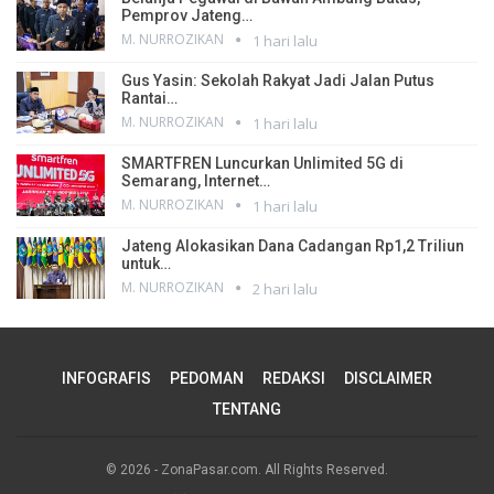
Pemprov Jateng…
M. NURROZIKAN
1 hari lalu
Gus Yasin: Sekolah Rakyat Jadi Jalan Putus
Rantai…
M. NURROZIKAN
1 hari lalu
SMARTFREN Luncurkan Unlimited 5G di
Semarang, Internet…
M. NURROZIKAN
1 hari lalu
Jateng Alokasikan Dana Cadangan Rp1,2 Triliun
untuk…
M. NURROZIKAN
2 hari lalu
INFOGRAFIS
PEDOMAN
REDAKSI
DISCLAIMER
TENTANG
© 2026 - ZonaPasar.com. All Rights Reserved.