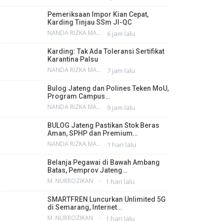
Pemeriksaan Impor Kian Cepat,
Karding Tinjau SSm JI-QC
NANDA RIZKA MAHENDRA
6 jam lalu
Karding: Tak Ada Toleransi Sertifikat
Karantina Palsu
NANDA RIZKA MAHENDRA
7 jam lalu
Bulog Jateng dan Polines Teken MoU,
Program Campus…
NANDA RIZKA MAHENDRA
9 jam lalu
BULOG Jateng Pastikan Stok Beras
Aman, SPHP dan Premium…
NANDA RIZKA MAHENDRA
1 hari lalu
Belanja Pegawai di Bawah Ambang
Batas, Pemprov Jateng…
M. NURROZIKAN
1 hari lalu
SMARTFREN Luncurkan Unlimited 5G
di Semarang, Internet…
M. NURROZIKAN
1 hari lalu