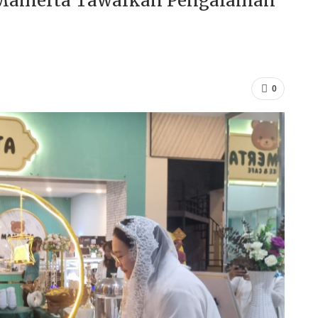
, Mamerta Tawarkan Pengalaman
n
0