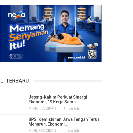
TERBARU
Jateng-Kaltim Perkuat Sinergi
Ekonomi, 19 Kerja Sama…
M. NURROZIKAN
5 jam lalu
BPS: Kemiskinan Jawa Tengah Terus
Menurun, Ekonomi…
M. NURROZIKAN
5 jam lalu