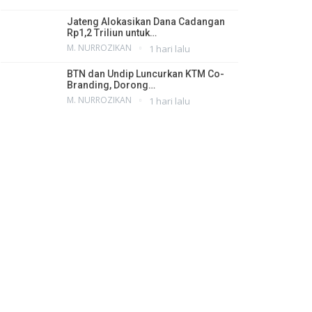
Jateng Alokasikan Dana Cadangan
Rp1,2 Triliun untuk…
M. NURROZIKAN
1 hari lalu
BTN dan Undip Luncurkan KTM Co-
Branding, Dorong…
M. NURROZIKAN
1 hari lalu