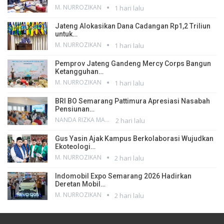
M. NURROZIKAN
1 hari lalu
Jateng Alokasikan Dana Cadangan Rp1,2 Triliun
untuk…
M. NURROZIKAN
1 hari lalu
Pemprov Jateng Gandeng Mercy Corps Bangun
Ketangguhan…
M. NURROZIKAN
1 hari lalu
BRI BO Semarang Pattimura Apresiasi Nasabah
Pensiunan…
NANDA RIZKA MAHENDRA
2 hari lalu
Gus Yasin Ajak Kampus Berkolaborasi Wujudkan
Ekoteologi…
M. NURROZIKAN
2 hari lalu
Indomobil Expo Semarang 2026 Hadirkan
Deretan Mobil…
M. NURROZIKAN
2 hari lalu