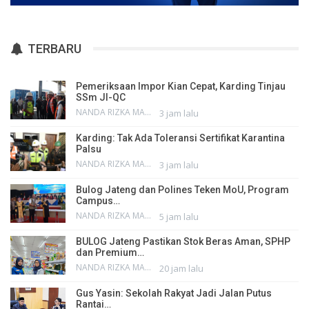
TERBARU
Pemeriksaan Impor Kian Cepat, Karding Tinjau
SSm JI-QC
NANDA RIZKA MAHENDRA
3 jam lalu
Karding: Tak Ada Toleransi Sertifikat Karantina
Palsu
NANDA RIZKA MAHENDRA
3 jam lalu
Bulog Jateng dan Polines Teken MoU, Program
Campus…
NANDA RIZKA MAHENDRA
5 jam lalu
BULOG Jateng Pastikan Stok Beras Aman, SPHP
dan Premium…
NANDA RIZKA MAHENDRA
20 jam lalu
Gus Yasin: Sekolah Rakyat Jadi Jalan Putus
Rantai…