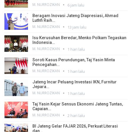
M. NURROZIKAN
6 jam lalu
Beragam Inovasi Jateng Diapresiasi, Ahmad
Luthfi Raih…
M. NURROZIKAN
13 jam lalu
Isu Kerusuhan Beredar, Menko Polkam Tegaskan
Indonesia…
M. NURROZIKAN
1 hari lalu
Soroti Kasus Perundungan, Taj Yasin Minta
Pencegahan…
M. NURROZIKAN
1 hari lalu
Jateng Incar Peluang Investasi IKN, Furnitur
Jepara…
M. NURROZIKAN
1 hari lalu
Taj Yasin Kejar Sensus Ekonomi Jateng Tuntas,
Capaian…
M. NURROZIKAN
2 hari lalu
BI Jateng Gelar FAJAR 2026, Perkuat Literasi
dan…