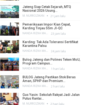
Jateng Siap Cetak Sejarah, MTQ
Nasional 2026 Usung…
M. NURROZIKAN
21 jam lalu
Pemeriksaan Impor Kian Cepat,
Karding Tinjau SSm JI-QC
NANDA RIZKA MAHENDRA
23 jam lalu
Karding: Tak Ada Toleransi Sertifikat
Karantina Palsu
NANDA RIZKA MAHENDRA
24 jam lalu
Bulog Jateng dan Polines Teken MoU,
Program Campus…
NANDA RIZKA MAHENDRA
1 hari lalu
BULOG Jateng Pastikan Stok Beras
Aman, SPHP dan Premium…
NANDA RIZKA MAHENDRA
2 hari lalu
Gus Yasin: Sekolah Rakyat Jadi Jalan
Putus Rantai…
M. NURROZIKAN
2 hari lalu