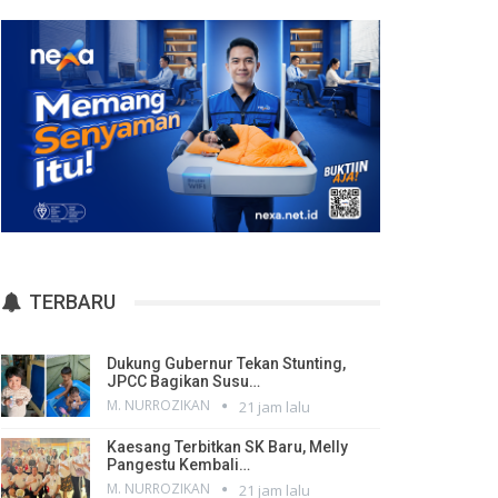
TERBARU
Dukung Gubernur Tekan Stunting,
JPCC Bagikan Susu…
M. NURROZIKAN
21 jam lalu
Kaesang Terbitkan SK Baru, Melly
Pangestu Kembali…
M. NURROZIKAN
21 jam lalu