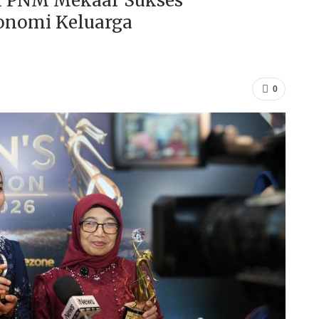
n PNM Mekaar Sukses
onomi Keluarga
0