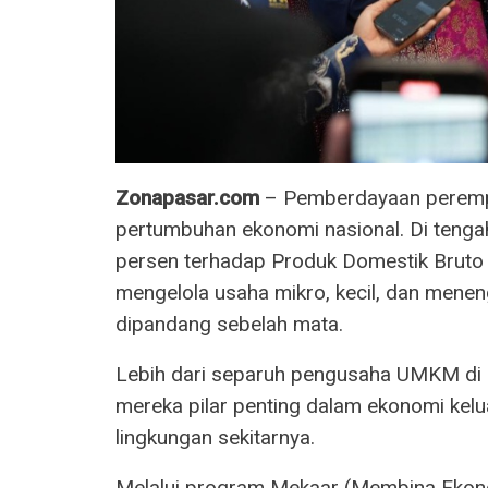
Zonapasar.com
– Pemberdayaan peremp
pertumbuhan ekonomi nasional. Di tenga
persen terhadap Produk Domestik Bruto
mengelola usaha mikro, kecil, dan menen
dipandang sebelah mata.
Lebih dari separuh pengusaha UMKM di I
mereka pilar penting dalam ekonomi kel
lingkungan sekitarnya.
Melalui program Mekaar (Membina Ekono