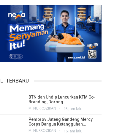
TERBARU
BTN dan Undip Luncurkan KTM Co-
Branding, Dorong…
M. NURROZIKAN
15 jam lalu
Pemprov Jateng Gandeng Mercy
Corps Bangun Ketangguhan…
M. NURROZIKAN
16 jam lalu