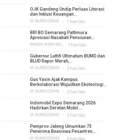
OJK Gandeng Undip Perluas Literasi
dan Inklusi Keuangan…
M. NURROZIKAN
1 hari lalu
BRI BO Semarang Pattimura
Apresiasi Nasabah Pensiunan…
NANDA RIZKA MAHENDRA
1 hari lalu
Gubernur Luthfi Ultimatum BUMD dan
BLUD Rapor Merah,…
M. NURROZIKAN
2 hari lalu
Gus Yasin Ajak Kampus
Berkolaborasi Wujudkan Ekoteologi…
M. NURROZIKAN
2 hari lalu
Indomobil Expo Semarang 2026
Hadirkan Deretan Mobil…
M. NURROZIKAN
2 hari lalu
Pemprov Jateng Umumkan 73
Penerima Beasiswa Pesantren…
M. NURROZIKAN
2 hari lalu