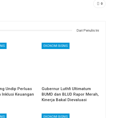
0
Dari Penulis Ini
NIS
EKONOMI BISNIS
g Undip Perluas
Gubernur Luthfi Ultimatum
n Inklusi Keuangan
BUMD dan BLUD Rapor Merah,
Kinerja Bakal Dievaluasi
NIS
EKONOMI BISNIS