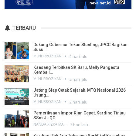
TERBARU
Dukung Gubernur Tekan Stunting, JPCC Bagikan
Susu…
M. NURROZIKAN
2 hari lalu
Kaesang Terbitkan SK Baru, Melly Pangestu
Kembali…
M. NURROZIKAN
2 hari lalu
Jateng Siap Cetak Sejarah, MTQ Nasional 2026
Usung…
M. NURROZIKAN
2 hari lalu
Pemeriksaan Impor Kian Cepat, Karding Tinjau
SSm JI-QC
NANDA RIZKA MAHENDRA
3 hari lalu
Karding: Tak Ada Toleransi Sertifikat Karantina