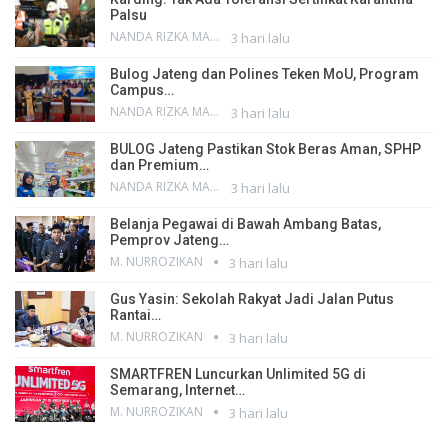
Palsu
NANDA RIZKA MAHENDRA
3 hari lalu
Bulog Jateng dan Polines Teken MoU, Program
Campus…
NANDA RIZKA MAHENDRA
3 hari lalu
BULOG Jateng Pastikan Stok Beras Aman, SPHP
dan Premium…
NANDA RIZKA MAHENDRA
3 hari lalu
Belanja Pegawai di Bawah Ambang Batas,
Pemprov Jateng…
M. NURROZIKAN
3 hari lalu
Gus Yasin: Sekolah Rakyat Jadi Jalan Putus
Rantai…
M. NURROZIKAN
3 hari lalu
SMARTFREN Luncurkan Unlimited 5G di
Semarang, Internet…
M. NURROZIKAN
3 hari lalu