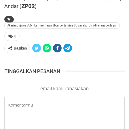
Andar.(
ZP02
)
#karimunjawa #bbmkarimunjawa #bbmpertamina #cuacaburuk #dilarangberlayar
0
Bagikan
TINGGALKAN PESANAN
email kami rahasiakan