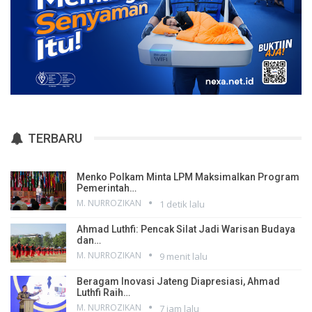
TERBARU
Menko Polkam Minta LPM Maksimalkan Program
Pemerintah…
M. NURROZIKAN
1 detik lalu
Ahmad Luthfi: Pencak Silat Jadi Warisan Budaya
dan…
M. NURROZIKAN
9 menit lalu
Beragam Inovasi Jateng Diapresiasi, Ahmad
Luthfi Raih…
M. NURROZIKAN
7 jam lalu