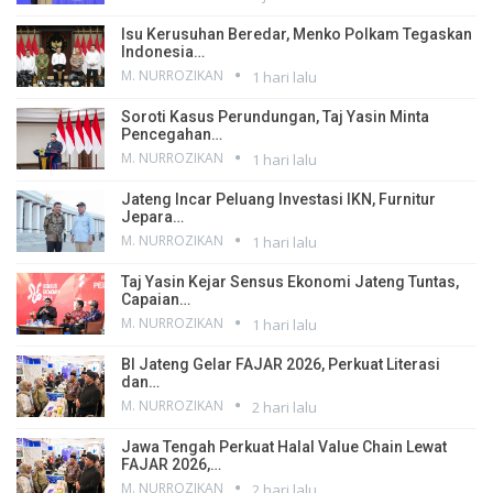
Isu Kerusuhan Beredar, Menko Polkam Tegaskan
Indonesia…
M. NURROZIKAN
1 hari lalu
Soroti Kasus Perundungan, Taj Yasin Minta
Pencegahan…
M. NURROZIKAN
1 hari lalu
Jateng Incar Peluang Investasi IKN, Furnitur
Jepara…
M. NURROZIKAN
1 hari lalu
Taj Yasin Kejar Sensus Ekonomi Jateng Tuntas,
Capaian…
M. NURROZIKAN
1 hari lalu
BI Jateng Gelar FAJAR 2026, Perkuat Literasi
dan…
M. NURROZIKAN
2 hari lalu
Jawa Tengah Perkuat Halal Value Chain Lewat
FAJAR 2026,…
M. NURROZIKAN
2 hari lalu