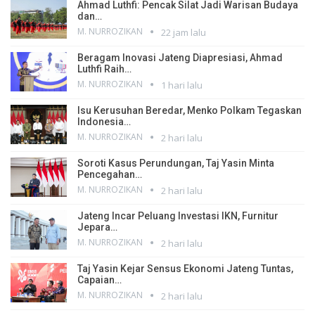
Ahmad Luthfi: Pencak Silat Jadi Warisan Budaya
dan…
M. NURROZIKAN
22 jam lalu
Beragam Inovasi Jateng Diapresiasi, Ahmad
Luthfi Raih…
M. NURROZIKAN
1 hari lalu
Isu Kerusuhan Beredar, Menko Polkam Tegaskan
Indonesia…
M. NURROZIKAN
2 hari lalu
Soroti Kasus Perundungan, Taj Yasin Minta
Pencegahan…
M. NURROZIKAN
2 hari lalu
Jateng Incar Peluang Investasi IKN, Furnitur
Jepara…
M. NURROZIKAN
2 hari lalu
Taj Yasin Kejar Sensus Ekonomi Jateng Tuntas,
Capaian…
M. NURROZIKAN
2 hari lalu