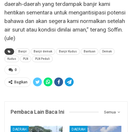
daerah-daerah yang terdampak banjir kami
hentikan sementara untuk mengantisipasi potensi
bahawa dan akan segera kami normalkan setelah
air surut atau kondisi dinilai aman,” terang Soffin.
(ule)
Banjir
Banjir demak
Banjir Kudus
Bantuan
Demak
Kudus
PLN
PLN Peduli
0
Bagikan
Pembaca Lain Baca Ini
Semua
DAERAH
DAERAH