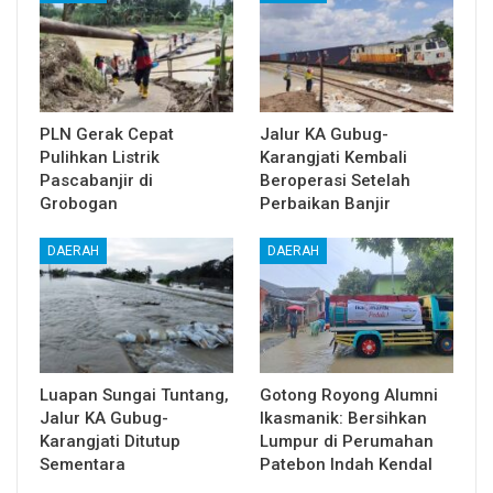
PLN Gerak Cepat
Jalur KA Gubug-
Pulihkan Listrik
Karangjati Kembali
Pascabanjir di
Beroperasi Setelah
Grobogan
Perbaikan Banjir
DAERAH
DAERAH
Luapan Sungai Tuntang,
Gotong Royong Alumni
Jalur KA Gubug-
Ikasmanik: Bersihkan
Karangjati Ditutup
Lumpur di Perumahan
Sementara
Patebon Indah Kendal