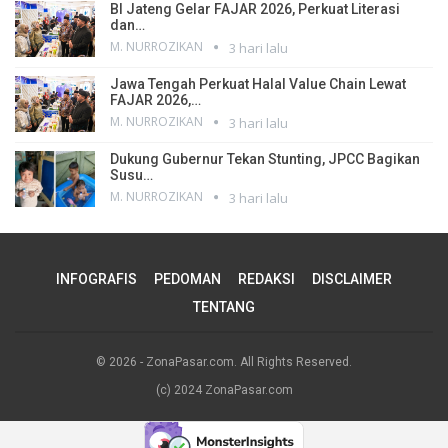
BI Jateng Gelar FAJAR 2026, Perkuat Literasi
dan…
M. NURROZIKAN
3 hari lalu
Jawa Tengah Perkuat Halal Value Chain Lewat
FAJAR 2026,…
M. NURROZIKAN
3 hari lalu
Dukung Gubernur Tekan Stunting, JPCC Bagikan
Susu…
M. NURROZIKAN
3 hari lalu
INFOGRAFIS
PEDOMAN
REDAKSI
DISCLAIMER
TENTANG
© 2026 - ZonaPasar.com. All Rights Reserved.
(c) 2024 ZonaPasar.com