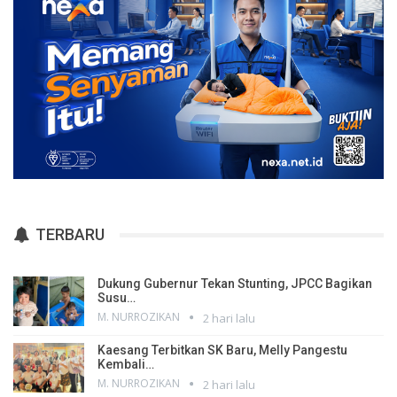
TERBARU
Dukung Gubernur Tekan Stunting, JPCC Bagikan
Susu…
M. NURROZIKAN
2 hari lalu
Kaesang Terbitkan SK Baru, Melly Pangestu
Kembali…
M. NURROZIKAN
2 hari lalu