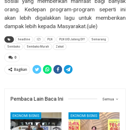
sosial yang memberikan manfaat bagi banyak
orang. Kedepan program-program seperti ini
akan lebih digalakkan lagu untuk memberikan
dampak lebih kepada Masyarakat.(ule)
headline
IZI
PLN
PLN UID Jateng DIY
Semarang
Sembako
Sembako Murah
Zakat
0
Bagikan
Pembaca Lain Baca Ini
Semua
EKONOMI BISNIS
EKONOMI BISNIS