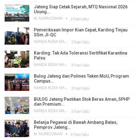
Jateng Siap Cetak Sejarah, MTQ Nasional 2026
Usung…
M. NURROZIKAN
2 hari lalu
Pemeriksaan Impor Kian Cepat, Karding Tinjau
SSm JI-QC
NANDA RIZKA MAHENDRA
3 hari lalu
Karding: Tak Ada Toleransi Sertifikat Karantina
Palsu
NANDA RIZKA MAHENDRA
3 hari lalu
Bulog Jateng dan Polines Teken MoU, Program
Campus…
NANDA RIZKA MAHENDRA
3 hari lalu
BULOG Jateng Pastikan Stok Beras Aman, SPHP
dan Premium…
NANDA RIZKA MAHENDRA
3 hari lalu
Belanja Pegawai di Bawah Ambang Batas,
Pemprov Jateng…
M. NURROZIKAN
3 hari lalu