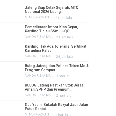
Jateng Siap Cetak Sejarah, MTQ
Nasional 2026 Usung…
M. NURROZIKAN
21 jam lalu
Pemeriksaan Impor Kian Cepat,
Karding Tinjau SSm JI-QC
NANDA RIZKA MAHENDRA
23 jam lalu
Karding: Tak Ada Toleransi Sertifikat
Karantina Palsu
NANDA RIZKA MAHENDRA
24 jam lalu
Bulog Jateng dan Polines Teken MoU,
Program Campus…
NANDA RIZKA MAHENDRA
1 hari lalu
BULOG Jateng Pastikan Stok Beras
Aman, SPHP dan Premium…
NANDA RIZKA MAHENDRA
2 hari lalu
Gus Yasin: Sekolah Rakyat Jadi Jalan
Putus Rantai…
M. NURROZIKAN
2 hari lalu