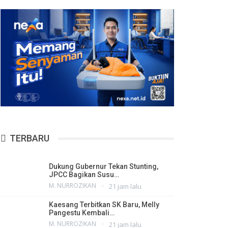
TERBARU
Dukung Gubernur Tekan Stunting,
JPCC Bagikan Susu…
M. NURROZIKAN
21 jam lalu
Kaesang Terbitkan SK Baru, Melly
Pangestu Kembali…
M. NURROZIKAN
21 jam lalu