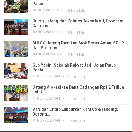
Palsu
NANDA RIZKA MAHENDRA
2 hari lalu
Bulog Jateng dan Polines Teken MoU, Program
Campus…
NANDA RIZKA MAHENDRA
2 hari lalu
BULOG Jateng Pastikan Stok Beras Aman, SPHP
dan Premium…
NANDA RIZKA MAHENDRA
2 hari lalu
Gus Yasin: Sekolah Rakyat Jadi Jalan Putus
Rantai…
M. NURROZIKAN
3 hari lalu
Jateng Alokasikan Dana Cadangan Rp1,2 Triliun
untuk…
M. NURROZIKAN
3 hari lalu
BTN dan Undip Luncurkan KTM Co-Branding,
Dorong…
M. NURROZIKAN
3 hari lalu