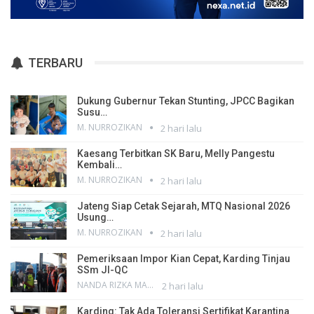
TERBARU
Dukung Gubernur Tekan Stunting, JPCC Bagikan
Susu…
M. NURROZIKAN
2 hari lalu
Kaesang Terbitkan SK Baru, Melly Pangestu
Kembali…
M. NURROZIKAN
2 hari lalu
Jateng Siap Cetak Sejarah, MTQ Nasional 2026
Usung…
M. NURROZIKAN
2 hari lalu
Pemeriksaan Impor Kian Cepat, Karding Tinjau
SSm JI-QC
NANDA RIZKA MAHENDRA
2 hari lalu
Karding: Tak Ada Toleransi Sertifikat Karantina