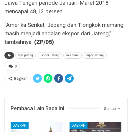
Jawa Tengah periode Januari-Maret 2018
mencapai 48,13 persen.
“Amerika Serikat, Jepang dan Tiongkok memang
masih menjadi andalan ekspor dari Jateng,”
tambahnya.
(ZP/05)
Bps jateng
Ekspor Jateng
headline
Impor Jateng
0
Bagikan
Pembaca Lain Baca Ini
Semua
DAERAH
DAERAH