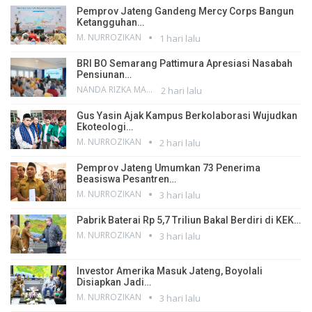
Pemprov Jateng Gandeng Mercy Corps Bangun
Ketangguhan…
M. NURROZIKAN
1 hari lalu
BRI BO Semarang Pattimura Apresiasi Nasabah
Pensiunan…
NANDA RIZKA MAHENDRA
2 hari lalu
Gus Yasin Ajak Kampus Berkolaborasi Wujudkan
Ekoteologi…
M. NURROZIKAN
2 hari lalu
Pemprov Jateng Umumkan 73 Penerima
Beasiswa Pesantren…
M. NURROZIKAN
3 hari lalu
Pabrik Baterai Rp 5,7 Triliun Bakal Berdiri di KEK…
M. NURROZIKAN
3 hari lalu
Investor Amerika Masuk Jateng, Boyolali
Disiapkan Jadi…
M. NURROZIKAN
3 hari lalu