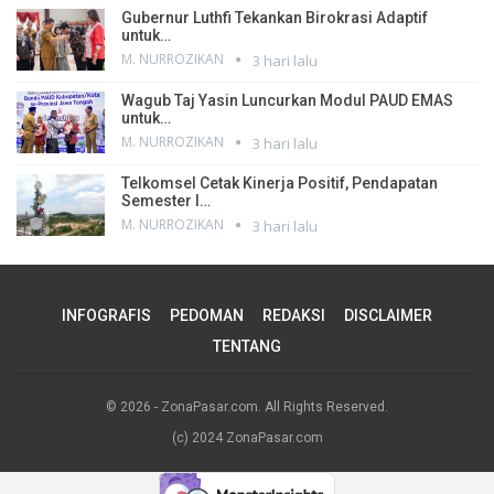
Gubernur Luthfi Tekankan Birokrasi Adaptif
untuk…
M. NURROZIKAN
3 hari lalu
Wagub Taj Yasin Luncurkan Modul PAUD EMAS
untuk…
M. NURROZIKAN
3 hari lalu
Telkomsel Cetak Kinerja Positif, Pendapatan
Semester I…
M. NURROZIKAN
3 hari lalu
INFOGRAFIS
PEDOMAN
REDAKSI
DISCLAIMER
TENTANG
© 2026 - ZonaPasar.com. All Rights Reserved.
(c) 2024 ZonaPasar.com