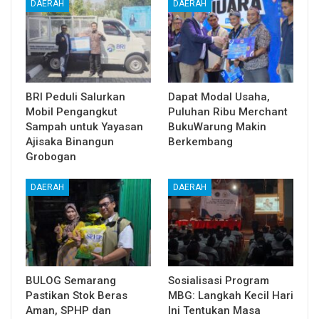
DAERAH
DAERAH
BRI Peduli Salurkan
Dapat Modal Usaha,
Mobil Pengangkut
Puluhan Ribu Merchant
Sampah untuk Yayasan
BukuWarung Makin
Ajisaka Binangun
Berkembang
Grobogan
DAERAH
DAERAH
BULOG Semarang
Sosialisasi Program
Pastikan Stok Beras
MBG: Langkah Kecil Hari
Aman, SPHP dan
Ini Tentukan Masa