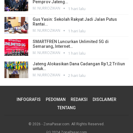
Pemprov Jateng…
M. NURROZIKAN
1 hari lalu
Gus Yasin: Sekolah Rakyat Jadi Jalan Putus
Rantai…
M. NURROZIKAN
1 hari lalu
SMARTFREN Luncurkan Unlimited 5G di
Semarang, Internet…
M. NURROZIKAN
1 hari lalu
Jateng Alokasikan Dana Cadangan Rp1,2 Triliun
untuk…
M. NURROZIKAN
2 hari lalu
INFOGRAFIS
PEDOMAN
REDAKSI
DISCLAIMER
TENTANG
© 2026 - ZonaPasar.com. All Rights Reserved.
(c) 2024 ZonaPasar.com