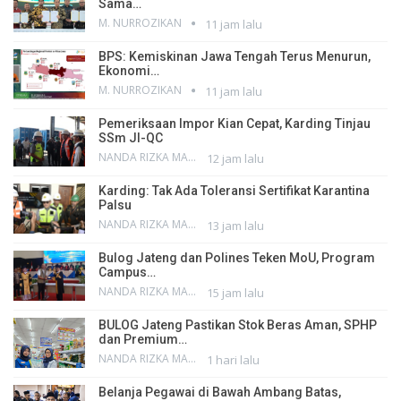
Sama…
M. NURROZIKAN
11 jam lalu
BPS: Kemiskinan Jawa Tengah Terus Menurun,
Ekonomi…
M. NURROZIKAN
11 jam lalu
Pemeriksaan Impor Kian Cepat, Karding Tinjau
SSm JI-QC
NANDA RIZKA MAHENDRA
12 jam lalu
Karding: Tak Ada Toleransi Sertifikat Karantina
Palsu
NANDA RIZKA MAHENDRA
13 jam lalu
Bulog Jateng dan Polines Teken MoU, Program
Campus…
NANDA RIZKA MAHENDRA
15 jam lalu
BULOG Jateng Pastikan Stok Beras Aman, SPHP
dan Premium…
NANDA RIZKA MAHENDRA
1 hari lalu
Belanja Pegawai di Bawah Ambang Batas,