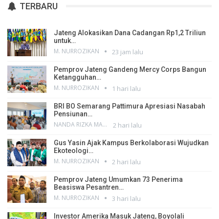
TERBARU
Jateng Alokasikan Dana Cadangan Rp1,2 Triliun
untuk…
M. NURROZIKAN
23 jam lalu
Pemprov Jateng Gandeng Mercy Corps Bangun
Ketangguhan…
M. NURROZIKAN
1 hari lalu
BRI BO Semarang Pattimura Apresiasi Nasabah
Pensiunan…
NANDA RIZKA MAHENDRA
2 hari lalu
Gus Yasin Ajak Kampus Berkolaborasi Wujudkan
Ekoteologi…
M. NURROZIKAN
2 hari lalu
Pemprov Jateng Umumkan 73 Penerima
Beasiswa Pesantren…
M. NURROZIKAN
3 hari lalu
Investor Amerika Masuk Jateng, Boyolali