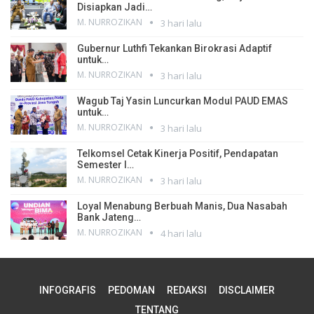
Disiapkan Jadi…
M. NURROZIKAN
3 hari lalu
Gubernur Luthfi Tekankan Birokrasi Adaptif
untuk…
M. NURROZIKAN
3 hari lalu
Wagub Taj Yasin Luncurkan Modul PAUD EMAS
untuk…
M. NURROZIKAN
3 hari lalu
Telkomsel Cetak Kinerja Positif, Pendapatan
Semester I…
M. NURROZIKAN
3 hari lalu
Loyal Menabung Berbuah Manis, Dua Nasabah
Bank Jateng…
M. NURROZIKAN
4 hari lalu
INFOGRAFIS
PEDOMAN
REDAKSI
DISCLAIMER
TENTANG