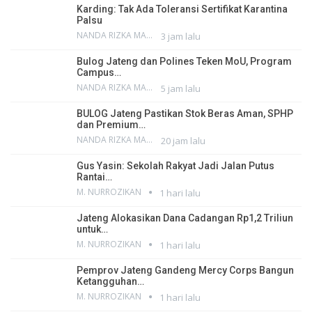
Karding: Tak Ada Toleransi Sertifikat Karantina
Palsu
NANDA RIZKA MAHENDRA
3 jam lalu
Bulog Jateng dan Polines Teken MoU, Program
Campus…
NANDA RIZKA MAHENDRA
5 jam lalu
BULOG Jateng Pastikan Stok Beras Aman, SPHP
dan Premium…
NANDA RIZKA MAHENDRA
20 jam lalu
Gus Yasin: Sekolah Rakyat Jadi Jalan Putus
Rantai…
M. NURROZIKAN
1 hari lalu
Jateng Alokasikan Dana Cadangan Rp1,2 Triliun
untuk…
M. NURROZIKAN
1 hari lalu
Pemprov Jateng Gandeng Mercy Corps Bangun
Ketangguhan…
M. NURROZIKAN
1 hari lalu