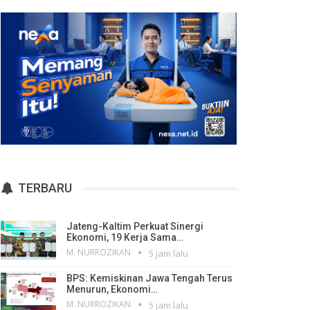
TERBARU
Jateng-Kaltim Perkuat Sinergi
Ekonomi, 19 Kerja Sama…
M. NURROZIKAN
5 jam lalu
BPS: Kemiskinan Jawa Tengah Terus
Menurun, Ekonomi…
M. NURROZIKAN
5 jam lalu