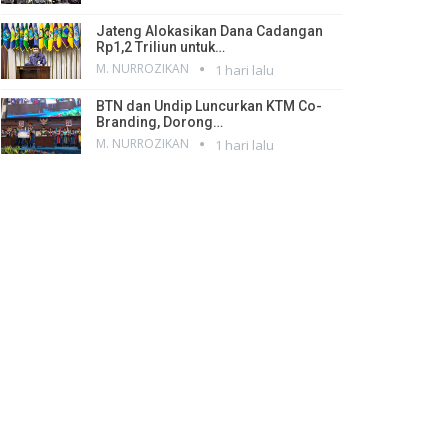
Jateng Alokasikan Dana Cadangan
Rp1,2 Triliun untuk…
M. NURROZIKAN
1 hari lalu
BTN dan Undip Luncurkan KTM Co-
Branding, Dorong…
M. NURROZIKAN
1 hari lalu