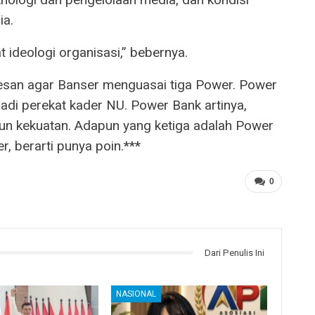
ia.
t ideologi organisasi,” bebernya.
esan agar Banser menguasai tiga Power. Power
jadi perekat kader NU. Power Bank artinya,
n kekuatan. Adapun yang ketiga adalah Power
r, berarti punya poin.***
0
Dari Penulis Ini
NASIONAL