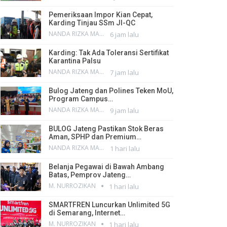
Pemeriksaan Impor Kian Cepat,
Karding Tinjau SSm JI-QC
NANDA RIZKA MAHENDRA
6 jam lalu
Karding: Tak Ada Toleransi Sertifikat
Karantina Palsu
NANDA RIZKA MAHENDRA
7 jam lalu
Bulog Jateng dan Polines Teken MoU,
Program Campus…
NANDA RIZKA MAHENDRA
9 jam lalu
BULOG Jateng Pastikan Stok Beras
Aman, SPHP dan Premium…
NANDA RIZKA MAHENDRA
1 hari lalu
Belanja Pegawai di Bawah Ambang
Batas, Pemprov Jateng…
M. NURROZIKAN
1 hari lalu
SMARTFREN Luncurkan Unlimited 5G
di Semarang, Internet…
M. NURROZIKAN
1 hari lalu