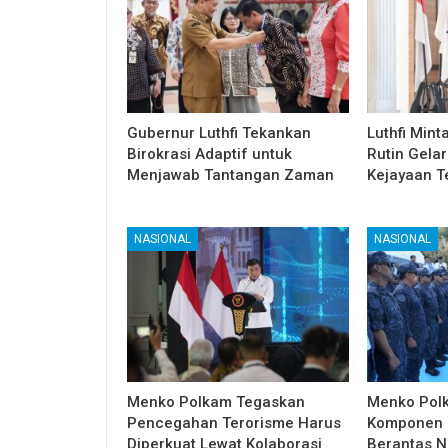
Gubernur Luthfi Tekankan
Luthfi Min
Birokrasi Adaptif untuk
Rutin Gelar
Menjawab Tantangan Zaman
Kejayaan T
NASIONAL
NASIONAL
Menko Polkam Tegaskan
Menko Polk
Pencegahan Terorisme Harus
Komponen 
Diperkuat Lewat Kolaborasi
Berantas N