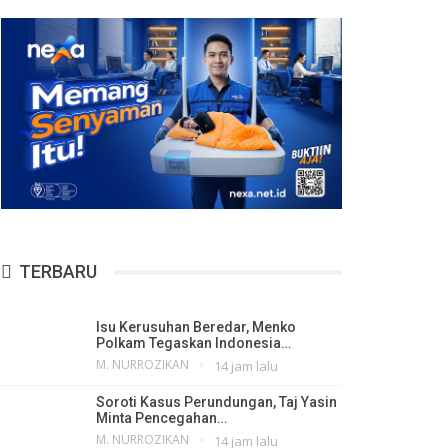
TERBARU
Isu Kerusuhan Beredar, Menko
Polkam Tegaskan Indonesia…
M. NURROZIKAN
14 jam lalu
Soroti Kasus Perundungan, Taj Yasin
Minta Pencegahan…
M. NURROZIKAN
14 jam lalu