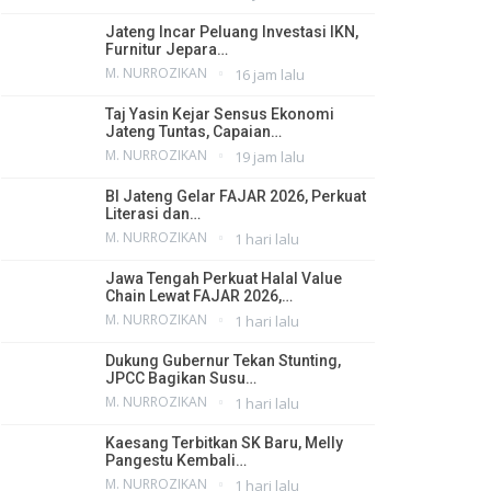
Jateng Incar Peluang Investasi IKN,
Furnitur Jepara…
M. NURROZIKAN
16 jam lalu
Taj Yasin Kejar Sensus Ekonomi
Jateng Tuntas, Capaian…
M. NURROZIKAN
19 jam lalu
BI Jateng Gelar FAJAR 2026, Perkuat
Literasi dan…
M. NURROZIKAN
1 hari lalu
Jawa Tengah Perkuat Halal Value
Chain Lewat FAJAR 2026,…
M. NURROZIKAN
1 hari lalu
Dukung Gubernur Tekan Stunting,
JPCC Bagikan Susu…
M. NURROZIKAN
1 hari lalu
Kaesang Terbitkan SK Baru, Melly
Pangestu Kembali…
M. NURROZIKAN
1 hari lalu