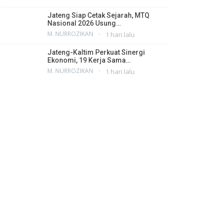
Jateng Siap Cetak Sejarah, MTQ
Nasional 2026 Usung…
M. NURROZIKAN
1 hari lalu
Jateng-Kaltim Perkuat Sinergi
Ekonomi, 19 Kerja Sama…
M. NURROZIKAN
1 hari lalu