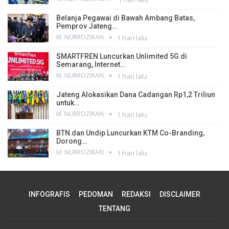
Belanja Pegawai di Bawah Ambang Batas,
Pemprov Jateng…
M. NURROZIKAN
1 hari lalu
SMARTFREN Luncurkan Unlimited 5G di
Semarang, Internet…
M. NURROZIKAN
1 hari lalu
Jateng Alokasikan Dana Cadangan Rp1,2 Triliun
untuk…
M. NURROZIKAN
1 hari lalu
BTN dan Undip Luncurkan KTM Co-Branding,
Dorong…
M. NURROZIKAN
1 hari lalu
INFOGRAFIS
PEDOMAN
REDAKSI
DISCLAIMER
TENTANG