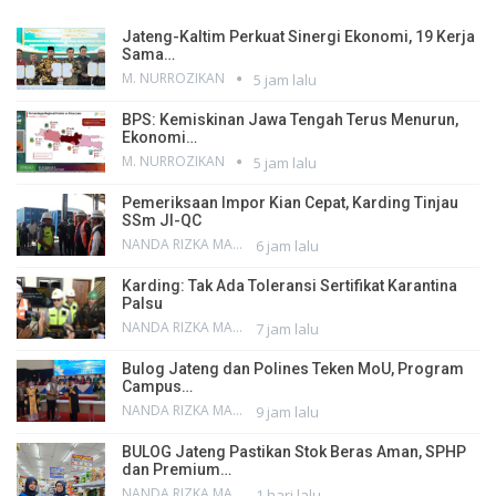
Jateng-Kaltim Perkuat Sinergi Ekonomi, 19 Kerja
Sama…
M. NURROZIKAN
5 jam lalu
BPS: Kemiskinan Jawa Tengah Terus Menurun,
Ekonomi…
M. NURROZIKAN
5 jam lalu
Pemeriksaan Impor Kian Cepat, Karding Tinjau
SSm JI-QC
NANDA RIZKA MAHENDRA
6 jam lalu
Karding: Tak Ada Toleransi Sertifikat Karantina
Palsu
NANDA RIZKA MAHENDRA
7 jam lalu
Bulog Jateng dan Polines Teken MoU, Program
Campus…
NANDA RIZKA MAHENDRA
9 jam lalu
BULOG Jateng Pastikan Stok Beras Aman, SPHP
dan Premium…
NANDA RIZKA MAHENDRA
1 hari lalu