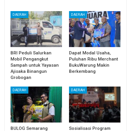
DAERAH
DAERAH
BRI Peduli Salurkan
Dapat Modal Usaha,
Mobil Pengangkut
Puluhan Ribu Merchant
Sampah untuk Yayasan
BukuWarung Makin
Ajisaka Binangun
Berkembang
Grobogan
DAERAH
DAERAH
BULOG Semarang
Sosialisasi Program