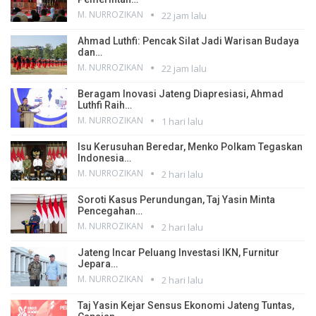
M. NURROZIKAN
22 jam lalu
Ahmad Luthfi: Pencak Silat Jadi Warisan Budaya
dan…
M. NURROZIKAN
22 jam lalu
Beragam Inovasi Jateng Diapresiasi, Ahmad
Luthfi Raih…
M. NURROZIKAN
1 hari lalu
Isu Kerusuhan Beredar, Menko Polkam Tegaskan
Indonesia…
M. NURROZIKAN
2 hari lalu
Soroti Kasus Perundungan, Taj Yasin Minta
Pencegahan…
M. NURROZIKAN
2 hari lalu
Jateng Incar Peluang Investasi IKN, Furnitur
Jepara…
M. NURROZIKAN
2 hari lalu
Taj Yasin Kejar Sensus Ekonomi Jateng Tuntas,