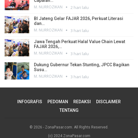
Capaian…
M. NURROZIKAN
2 hari lalu
BI Jateng Gelar FAJAR 2026, Perkuat Literasi
dan…
M. NURROZIKAN
3 hari lalu
Jawa Tengah Perkuat Halal Value Chain Lewat
FAJAR 2026,…
M. NURROZIKAN
3 hari lalu
Dukung Gubernur Tekan Stunting, JPCC Bagikan
Susu…
M. NURROZIKAN
3 hari lalu
INFOGRAFIS
PEDOMAN
REDAKSI
DISCLAIMER
TENTANG
© 2026 - ZonaPasar.com. All Rights Reserved.
(c) 2024 ZonaPasar.com