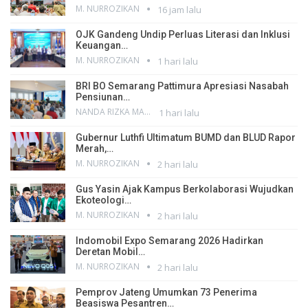
M. NURROZIKAN
16 jam lalu
OJK Gandeng Undip Perluas Literasi dan Inklusi
Keuangan…
M. NURROZIKAN
1 hari lalu
BRI BO Semarang Pattimura Apresiasi Nasabah
Pensiunan…
NANDA RIZKA MAHENDRA
1 hari lalu
Gubernur Luthfi Ultimatum BUMD dan BLUD Rapor
Merah,…
M. NURROZIKAN
2 hari lalu
Gus Yasin Ajak Kampus Berkolaborasi Wujudkan
Ekoteologi…
M. NURROZIKAN
2 hari lalu
Indomobil Expo Semarang 2026 Hadirkan
Deretan Mobil…
M. NURROZIKAN
2 hari lalu
Pemprov Jateng Umumkan 73 Penerima
Beasiswa Pesantren…