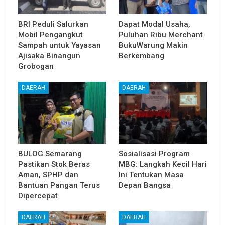
BRI Peduli Salurkan
Dapat Modal Usaha,
Mobil Pengangkut
Puluhan Ribu Merchant
Sampah untuk Yayasan
BukuWarung Makin
Ajisaka Binangun
Berkembang
Grobogan
DAERAH
DAERAH
BULOG Semarang
Sosialisasi Program
Pastikan Stok Beras
MBG: Langkah Kecil Hari
Aman, SPHP dan
Ini Tentukan Masa
Bantuan Pangan Terus
Depan Bangsa
Dipercepat
DAERAH
DAERAH