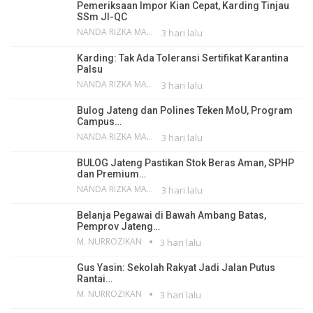
Pemeriksaan Impor Kian Cepat, Karding Tinjau
SSm JI-QC
NANDA RIZKA MAHENDRA
3 hari lalu
Karding: Tak Ada Toleransi Sertifikat Karantina
Palsu
NANDA RIZKA MAHENDRA
3 hari lalu
Bulog Jateng dan Polines Teken MoU, Program
Campus…
NANDA RIZKA MAHENDRA
3 hari lalu
BULOG Jateng Pastikan Stok Beras Aman, SPHP
dan Premium…
NANDA RIZKA MAHENDRA
3 hari lalu
Belanja Pegawai di Bawah Ambang Batas,
Pemprov Jateng…
M. NURROZIKAN
3 hari lalu
Gus Yasin: Sekolah Rakyat Jadi Jalan Putus
Rantai…
M. NURROZIKAN
3 hari lalu