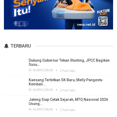
TERBARU
Dukung Gubernur Tekan Stunting, JPCC Bagikan
Susu…
M. NURROZIKAN
2 hari lalu
Kaesang Terbitkan SK Baru, Melly Pangestu
Kembali…
M. NURROZIKAN
2 hari lalu
Jateng Siap Cetak Sejarah, MTQ Nasional 2026
Usung…
M. NURROZIKAN
2 hari lalu