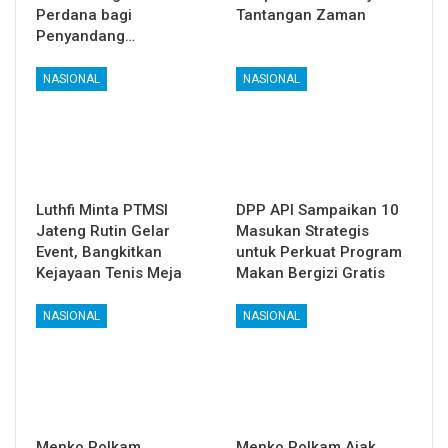
Perdana bagi
Tantangan Zaman
Penyandang…
NASIONAL
NASIONAL
Luthfi Minta PTMSI
DPP API Sampaikan 10
Jateng Rutin Gelar
Masukan Strategis
Event, Bangkitkan
untuk Perkuat Program
Kejayaan Tenis Meja
Makan Bergizi Gratis
NASIONAL
NASIONAL
Menko Polkam
Menko Polkam Ajak