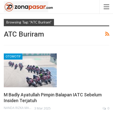
Browsing Tag: "ATC Buriram"
ATC Buriram
OTOMOTIF
M Badly Ayatullah Pimpin Balapan IATC Sebelum
Insiden Terjatuh
NANDA RIZKA MAHENDRA
3 Mar 2025
0