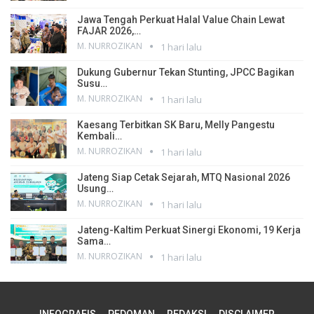
Jawa Tengah Perkuat Halal Value Chain Lewat
FAJAR 2026,…
M. NURROZIKAN
1 hari lalu
Dukung Gubernur Tekan Stunting, JPCC Bagikan
Susu…
M. NURROZIKAN
1 hari lalu
Kaesang Terbitkan SK Baru, Melly Pangestu
Kembali…
M. NURROZIKAN
1 hari lalu
Jateng Siap Cetak Sejarah, MTQ Nasional 2026
Usung…
M. NURROZIKAN
1 hari lalu
Jateng-Kaltim Perkuat Sinergi Ekonomi, 19 Kerja
Sama…
M. NURROZIKAN
1 hari lalu