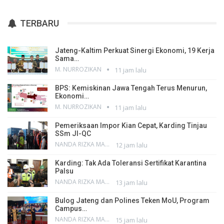
TERBARU
Jateng-Kaltim Perkuat Sinergi Ekonomi, 19 Kerja
Sama…
M. NURROZIKAN
11 jam lalu
BPS: Kemiskinan Jawa Tengah Terus Menurun,
Ekonomi…
M. NURROZIKAN
11 jam lalu
Pemeriksaan Impor Kian Cepat, Karding Tinjau
SSm JI-QC
NANDA RIZKA MAHENDRA
12 jam lalu
Karding: Tak Ada Toleransi Sertifikat Karantina
Palsu
NANDA RIZKA MAHENDRA
13 jam lalu
Bulog Jateng dan Polines Teken MoU, Program
Campus…
NANDA RIZKA MAHENDRA
15 jam lalu