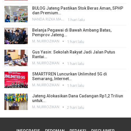
BULOG Jateng Pastikan Stok Beras Aman, SPHP
dan Premium…
NANDA RIZKA MAHENDRA
1 hari lalu
Belanja Pegawai di Bawah Ambang Batas,
Pemprov Jateng…
M. NURROZIKAN
1 hari lalu
Gus Yasin: Sekolah Rakyat Jadi Jalan Putus
Rantai…
M. NURROZIKAN
1 hari lalu
SMARTFREN Luncurkan Unlimited 5G di
Semarang, Internet…
M. NURROZIKAN
1 hari lalu
Jateng Alokasikan Dana Cadangan Rp1,2 Triliun
untuk…
M. NURROZIKAN
2 hari lalu