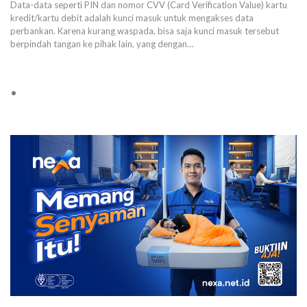
Data-data seperti PIN dan nomor CVV (Card Verification Value) kartu
kredit/kartu debit adalah kunci masuk untuk mengakses data
perbankan. Karena kurang waspada, bisa saja kunci masuk tersebut
berpindah tangan ke pihak lain, yang dengan…