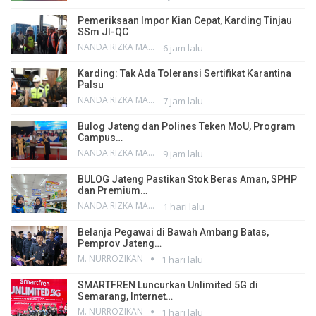
Pemeriksaan Impor Kian Cepat, Karding Tinjau
SSm JI-QC
NANDA RIZKA MAHENDRA
6 jam lalu
Karding: Tak Ada Toleransi Sertifikat Karantina
Palsu
NANDA RIZKA MAHENDRA
7 jam lalu
Bulog Jateng dan Polines Teken MoU, Program
Campus…
NANDA RIZKA MAHENDRA
9 jam lalu
BULOG Jateng Pastikan Stok Beras Aman, SPHP
dan Premium…
NANDA RIZKA MAHENDRA
1 hari lalu
Belanja Pegawai di Bawah Ambang Batas,
Pemprov Jateng…
M. NURROZIKAN
1 hari lalu
SMARTFREN Luncurkan Unlimited 5G di
Semarang, Internet…
M. NURROZIKAN
1 hari lalu