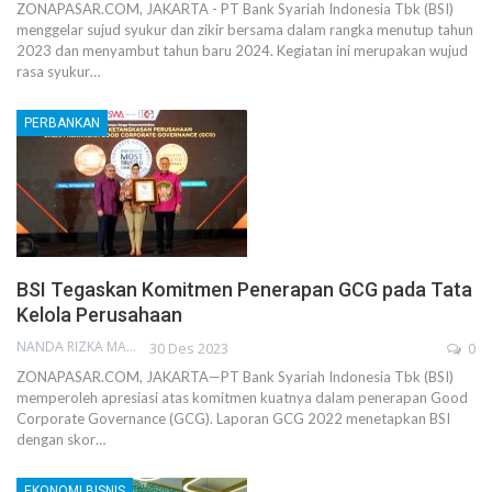
ZONAPASAR.COM, JAKARTA - PT Bank Syariah Indonesia Tbk (BSI)
menggelar sujud syukur dan zikir bersama dalam rangka menutup tahun
2023 dan menyambut tahun baru 2024. Kegiatan ini merupakan wujud
rasa syukur…
PERBANKAN
BSI Tegaskan Komitmen Penerapan GCG pada Tata
Kelola Perusahaan
NANDA RIZKA MAHENDRA
30 Des 2023
0
ZONAPASAR.COM, JAKARTA—PT Bank Syariah Indonesia Tbk (BSI)
memperoleh apresiasi atas komitmen kuatnya dalam penerapan Good
Corporate Governance (GCG). Laporan GCG 2022 menetapkan BSI
dengan skor…
EKONOMI BISNIS