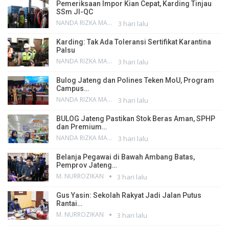
Pemeriksaan Impor Kian Cepat, Karding Tinjau
SSm JI-QC
NANDA RIZKA MAHENDRA
3 hari lalu
Karding: Tak Ada Toleransi Sertifikat Karantina
Palsu
NANDA RIZKA MAHENDRA
3 hari lalu
Bulog Jateng dan Polines Teken MoU, Program
Campus…
NANDA RIZKA MAHENDRA
3 hari lalu
BULOG Jateng Pastikan Stok Beras Aman, SPHP
dan Premium…
NANDA RIZKA MAHENDRA
3 hari lalu
Belanja Pegawai di Bawah Ambang Batas,
Pemprov Jateng…
M. NURROZIKAN
3 hari lalu
Gus Yasin: Sekolah Rakyat Jadi Jalan Putus
Rantai…
M. NURROZIKAN
3 hari lalu