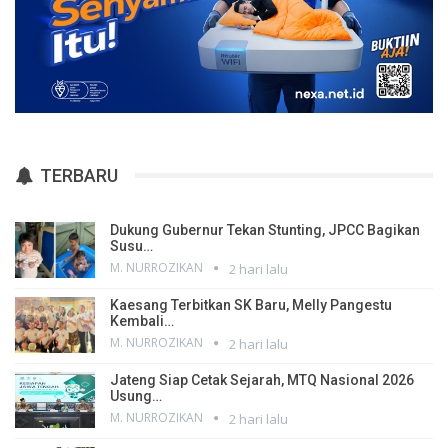
TERBARU
Dukung Gubernur Tekan Stunting, JPCC Bagikan
Susu…
M. NURROZIKAN
2 hari lalu
Kaesang Terbitkan SK Baru, Melly Pangestu
Kembali…
M. NURROZIKAN
2 hari lalu
Jateng Siap Cetak Sejarah, MTQ Nasional 2026
Usung…
M. NURROZIKAN
2 hari lalu