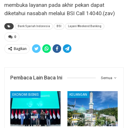
membuka layanan pada akhir pekan dapat
diketahui nasabah melalui BSI Call 14040.(zav)
Bank Syariah Indonesia
BSI
Layani Weekend Banking
0
Bagikan
Pembaca Lain Baca Ini
Semua
EKONOMI BISNIS
KEUANGAN