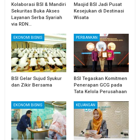
Kolaborasi BSI & Mandiri
Masjid BSI Jadi Pusat
Sekuritas Buka Akses
Kesejukan di Destinasi
Layanan Serba Syariah
Wisata
via RDN…
EKONOMI BISNIS
PERBANKAN
BSI Gelar Sujud Syukur
BSI Tegaskan Komitmen
dan Zikir Bersama
Penerapan GCG pada
Tata Kelola Perusahaan
EKONOMI BISNIS
KEUANGAN