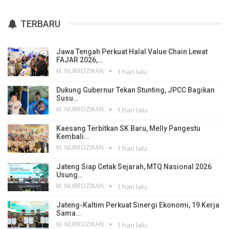
TERBARU
Jawa Tengah Perkuat Halal Value Chain Lewat
FAJAR 2026,…
M. NURROZIKAN
1 hari lalu
Dukung Gubernur Tekan Stunting, JPCC Bagikan
Susu…
M. NURROZIKAN
1 hari lalu
Kaesang Terbitkan SK Baru, Melly Pangestu
Kembali…
M. NURROZIKAN
1 hari lalu
Jateng Siap Cetak Sejarah, MTQ Nasional 2026
Usung…
M. NURROZIKAN
1 hari lalu
Jateng-Kaltim Perkuat Sinergi Ekonomi, 19 Kerja
Sama…
M. NURROZIKAN
1 hari lalu