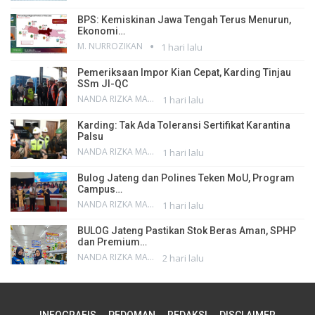
BPS: Kemiskinan Jawa Tengah Terus Menurun,
Ekonomi…
M. NURROZIKAN
1 hari lalu
Pemeriksaan Impor Kian Cepat, Karding Tinjau
SSm JI-QC
NANDA RIZKA MAHENDRA
1 hari lalu
Karding: Tak Ada Toleransi Sertifikat Karantina
Palsu
NANDA RIZKA MAHENDRA
1 hari lalu
Bulog Jateng dan Polines Teken MoU, Program
Campus…
NANDA RIZKA MAHENDRA
1 hari lalu
BULOG Jateng Pastikan Stok Beras Aman, SPHP
dan Premium…
NANDA RIZKA MAHENDRA
2 hari lalu