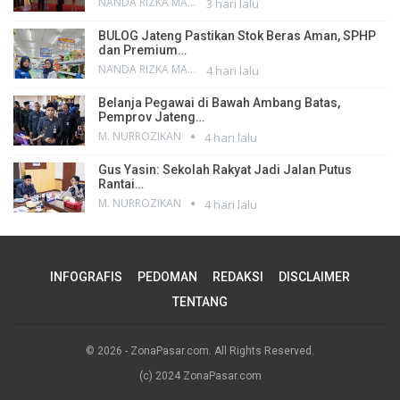
NANDA RIZKA MAHENDRA
3 hari lalu
BULOG Jateng Pastikan Stok Beras Aman, SPHP
dan Premium…
NANDA RIZKA MAHENDRA
4 hari lalu
Belanja Pegawai di Bawah Ambang Batas,
Pemprov Jateng…
M. NURROZIKAN
4 hari lalu
Gus Yasin: Sekolah Rakyat Jadi Jalan Putus
Rantai…
M. NURROZIKAN
4 hari lalu
INFOGRAFIS
PEDOMAN
REDAKSI
DISCLAIMER
TENTANG
© 2026 - ZonaPasar.com. All Rights Reserved.
(c) 2024 ZonaPasar.com