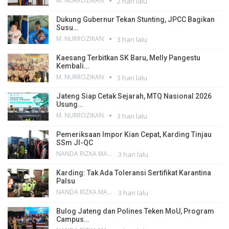
M. NURROZIKAN
2 hari lalu
Dukung Gubernur Tekan Stunting, JPCC Bagikan
Susu…
M. NURROZIKAN
3 hari lalu
Kaesang Terbitkan SK Baru, Melly Pangestu
Kembali…
M. NURROZIKAN
3 hari lalu
Jateng Siap Cetak Sejarah, MTQ Nasional 2026
Usung…
M. NURROZIKAN
3 hari lalu
Pemeriksaan Impor Kian Cepat, Karding Tinjau
SSm JI-QC
NANDA RIZKA MAHENDRA
3 hari lalu
Karding: Tak Ada Toleransi Sertifikat Karantina
Palsu
NANDA RIZKA MAHENDRA
3 hari lalu
Bulog Jateng dan Polines Teken MoU, Program
Campus…