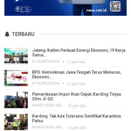
TERBARU
Jateng-Kaltim Perkuat Sinergi Ekonomi, 19 Kerja
Sama…
M. NURROZIKAN
11 jam lalu
BPS: Kemiskinan Jawa Tengah Terus Menurun,
Ekonomi…
M. NURROZIKAN
11 jam lalu
Pemeriksaan Impor Kian Cepat, Karding Tinjau
SSm JI-QC
NANDA RIZKA MAHENDRA
12 jam lalu
Karding: Tak Ada Toleransi Sertifikat Karantina
Palsu
NANDA RIZKA MAHENDRA
13 jam lalu