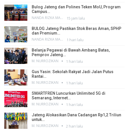
Bulog Jateng dan Polines Teken MoU, Program
Campus…
NANDA RIZKA MAHENDRA
15 jam lalu
BULOG Jateng Pastikan Stok Beras Aman, SPHP
dan Premium…
NANDA RIZKA MAHENDRA
1 hari lalu
Belanja Pegawai di Bawah Ambang Batas,
Pemprov Jateng…
M. NURROZIKAN
1 hari lalu
Gus Yasin: Sekolah Rakyat Jadi Jalan Putus
Rantai…
M. NURROZIKAN
1 hari lalu
SMARTFREN Luncurkan Unlimited 5G di
Semarang, Internet…
M. NURROZIKAN
1 hari lalu
Jateng Alokasikan Dana Cadangan Rp1,2 Triliun
untuk…
M. NURROZIKAN
2 hari lalu