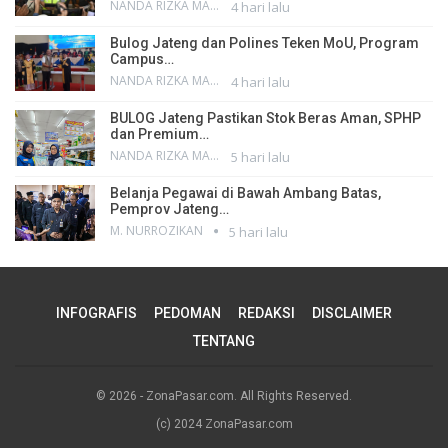
NANDA RIZKA MAHENDRA
4 hari lalu
Bulog Jateng dan Polines Teken MoU, Program
Campus…
NANDA RIZKA MAHENDRA
4 hari lalu
BULOG Jateng Pastikan Stok Beras Aman, SPHP
dan Premium…
NANDA RIZKA MAHENDRA
5 hari lalu
Belanja Pegawai di Bawah Ambang Batas,
Pemprov Jateng…
M. NURROZIKAN
5 hari lalu
INFOGRAFIS
PEDOMAN
REDAKSI
DISCLAIMER
TENTANG
© 2026 - ZonaPasar.com. All Rights Reserved.
(c) 2024 ZonaPasar.com