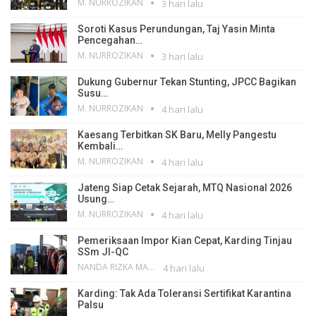
M. NURROZIKAN
3 hari lalu
Soroti Kasus Perundungan, Taj Yasin Minta
Pencegahan…
M. NURROZIKAN
3 hari lalu
Dukung Gubernur Tekan Stunting, JPCC Bagikan
Susu…
M. NURROZIKAN
4 hari lalu
Kaesang Terbitkan SK Baru, Melly Pangestu
Kembali…
M. NURROZIKAN
4 hari lalu
Jateng Siap Cetak Sejarah, MTQ Nasional 2026
Usung…
M. NURROZIKAN
4 hari lalu
Pemeriksaan Impor Kian Cepat, Karding Tinjau
SSm JI-QC
NANDA RIZKA MAHENDRA
4 hari lalu
Karding: Tak Ada Toleransi Sertifikat Karantina
Palsu