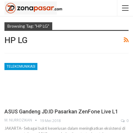
Browsing Tag: "HP LG"
HP LG
TELEKOMUNIKASI
ASUS Gandeng JD.ID Pasarkan ZenFone Live L1
M. NURROZIKAN
19 Mei 2018
0
JAKARTA- Sebagai bukti keseriusan dalam meningkatkan eksistensi di