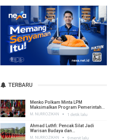
TERBARU
Menko Polkam Minta LPM
Maksimalkan Program Pemerintah…
M. NURROZIKAN
1 detik lalu
Ahmad Luthfi: Pencak Silat Jadi
Warisan Budaya dan…
M. NURROZIKAN
9 menit lalu