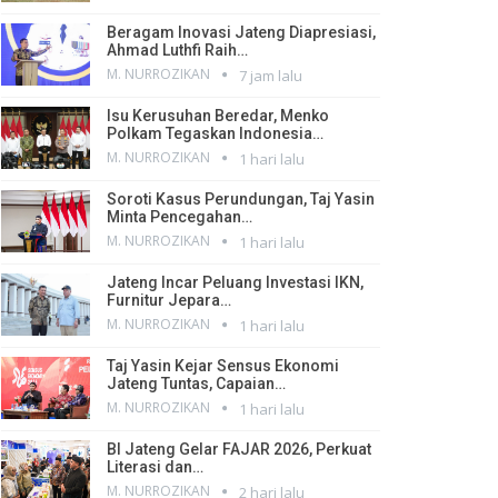
Beragam Inovasi Jateng Diapresiasi,
Ahmad Luthfi Raih…
M. NURROZIKAN
7 jam lalu
Isu Kerusuhan Beredar, Menko
Polkam Tegaskan Indonesia…
M. NURROZIKAN
1 hari lalu
Soroti Kasus Perundungan, Taj Yasin
Minta Pencegahan…
M. NURROZIKAN
1 hari lalu
Jateng Incar Peluang Investasi IKN,
Furnitur Jepara…
M. NURROZIKAN
1 hari lalu
Taj Yasin Kejar Sensus Ekonomi
Jateng Tuntas, Capaian…
M. NURROZIKAN
1 hari lalu
BI Jateng Gelar FAJAR 2026, Perkuat
Literasi dan…
M. NURROZIKAN
2 hari lalu