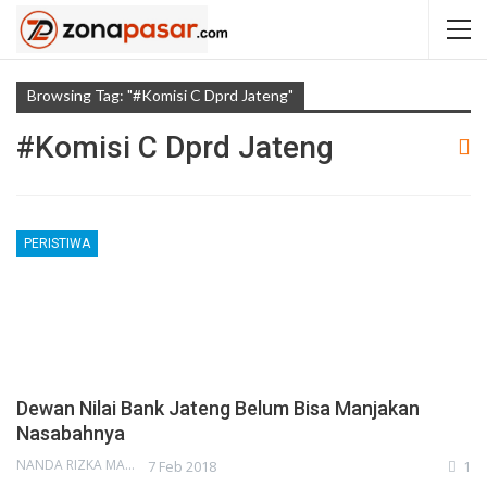
Browsing Tag: "#komisi C Dprd Jateng"
#komisi C Dprd Jateng
PERISTIWA
Dewan Nilai Bank Jateng Belum Bisa Manjakan
Nasabahnya
NANDA RIZKA MAHENDRA
7 Feb 2018
1