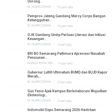
Dorong…
M. NURROZIKAN
15 jam lalu
Pemprov Jateng Gandeng Mercy Corps Bangun
Ketangguhan…
M. NURROZIKAN
16 jam lalu
OJK Gandeng Undip Perluas Literasi dan Inklusi
Keuangan…
M. NURROZIKAN
1 hari lalu
BRI BO Semarang Pattimura Apresiasi Nasabah
Pensiunan…
NANDA RIZKA MAHENDRA
1 hari lalu
Gubernur Luthfi Ultimatum BUMD dan BLUD Rapor
Merah,…
M. NURROZIKAN
2 hari lalu
Gus Yasin Ajak Kampus Berkolaborasi Wujudkan
Ekoteologi…
M. NURROZIKAN
2 hari lalu
Indomobil Expo Semarang 2026 Hadirkan