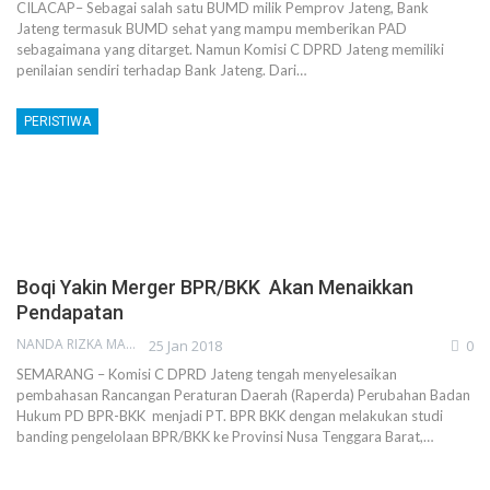
CILACAP– Sebagai salah satu BUMD milik Pemprov Jateng, Bank
Jateng termasuk BUMD sehat yang mampu memberikan PAD
sebagaimana yang ditarget. Namun Komisi C DPRD Jateng memiliki
penilaian sendiri terhadap Bank Jateng. Dari…
PERISTIWA
Boqi Yakin Merger BPR/BKK Akan Menaikkan
Pendapatan
NANDA RIZKA MAHENDRA
25 Jan 2018
0
SEMARANG – Komisi C DPRD Jateng tengah menyelesaikan
pembahasan Rancangan Peraturan Daerah (Raperda) Perubahan Badan
Hukum PD BPR-BKK menjadi PT. BPR BKK dengan melakukan studi
banding pengelolaan BPR/BKK ke Provinsi Nusa Tenggara Barat,…