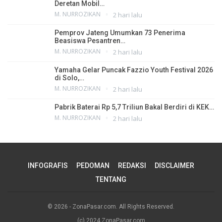
Deretan Mobil…
M. NURROZIKAN
2 hari lalu
Pemprov Jateng Umumkan 73 Penerima
Beasiswa Pesantren…
M. NURROZIKAN
2 hari lalu
Yamaha Gelar Puncak Fazzio Youth Festival 2026
di Solo,…
M. NURROZIKAN
2 hari lalu
Pabrik Baterai Rp 5,7 Triliun Bakal Berdiri di KEK…
M. NURROZIKAN
2 hari lalu
INFOGRAFIS
PEDOMAN
REDAKSI
DISCLAIMER
TENTANG
© 2026 - ZonaPasar.com. All Rights Reserved.
(c) 2024 ZonaPasar.com