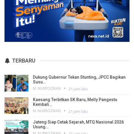
TERBARU
Dukung Gubernur Tekan Stunting, JPCC Bagikan
Susu…
M. NURROZIKAN
21 jam lalu
Kaesang Terbitkan SK Baru, Melly Pangestu
Kembali…
M. NURROZIKAN
21 jam lalu
Jateng Siap Cetak Sejarah, MTQ Nasional 2026
Usung…
M. NURROZIKAN
21 jam lalu