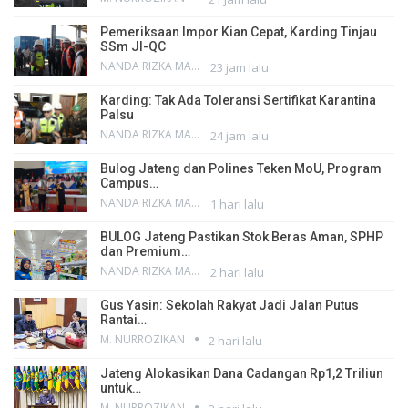
Pemeriksaan Impor Kian Cepat, Karding Tinjau
SSm JI-QC
NANDA RIZKA MAHENDRA
23 jam lalu
Karding: Tak Ada Toleransi Sertifikat Karantina
Palsu
NANDA RIZKA MAHENDRA
24 jam lalu
Bulog Jateng dan Polines Teken MoU, Program
Campus…
NANDA RIZKA MAHENDRA
1 hari lalu
BULOG Jateng Pastikan Stok Beras Aman, SPHP
dan Premium…
NANDA RIZKA MAHENDRA
2 hari lalu
Gus Yasin: Sekolah Rakyat Jadi Jalan Putus
Rantai…
M. NURROZIKAN
2 hari lalu
Jateng Alokasikan Dana Cadangan Rp1,2 Triliun
untuk…
M. NURROZIKAN