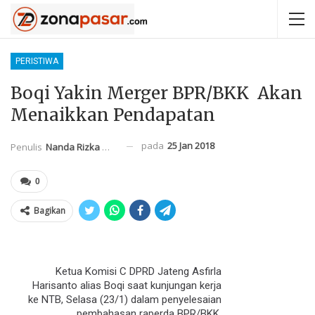
PERISTIWA
Boqi Yakin Merger BPR/BKK Akan
Menaikkan Pendapatan
pada
25 Jan 2018
Penulis
Nanda Rizka Mahendra
0
Bagikan
Ketua Komisi C DPRD Jateng Asfirla
Harisanto alias Boqi saat kunjungan kerja
ke NTB, Selasa (23/1) dalam penyelesaian
pembahasan raperda BPR/BKK.