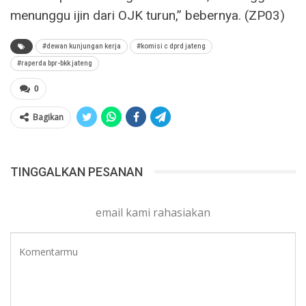
menunggu ijin dari OJK turun,” bebernya. (ZP03)
#dewan kunjungan kerja
#komisi c dprd jateng
#raperda bpr-bkk jateng
0
Bagikan
TINGGALKAN PESANAN
email kami rahasiakan