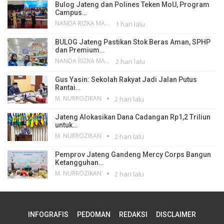
Bulog Jateng dan Polines Teken MoU, Program
Campus…
NANDA RIZKA MAHENDRA
1 hari lalu
BULOG Jateng Pastikan Stok Beras Aman, SPHP
dan Premium…
NANDA RIZKA MAHENDRA
2 hari lalu
Gus Yasin: Sekolah Rakyat Jadi Jalan Putus
Rantai…
M. NURROZIKAN
2 hari lalu
Jateng Alokasikan Dana Cadangan Rp1,2 Triliun
untuk…
M. NURROZIKAN
2 hari lalu
Pemprov Jateng Gandeng Mercy Corps Bangun
Ketangguhan…
M. NURROZIKAN
2 hari lalu
INFOGRAFIS
PEDOMAN
REDAKSI
DISCLAIMER