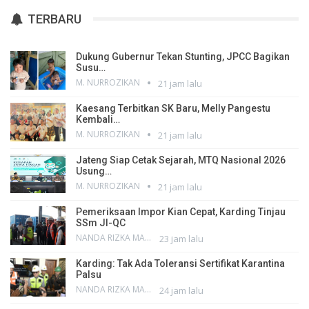
TERBARU
Dukung Gubernur Tekan Stunting, JPCC Bagikan
Susu…
M. NURROZIKAN
21 jam lalu
Kaesang Terbitkan SK Baru, Melly Pangestu
Kembali…
M. NURROZIKAN
21 jam lalu
Jateng Siap Cetak Sejarah, MTQ Nasional 2026
Usung…
M. NURROZIKAN
21 jam lalu
Pemeriksaan Impor Kian Cepat, Karding Tinjau
SSm JI-QC
NANDA RIZKA MAHENDRA
23 jam lalu
Karding: Tak Ada Toleransi Sertifikat Karantina
Palsu
NANDA RIZKA MAHENDRA
24 jam lalu