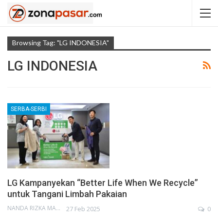
Browsing Tag: "LG INDONESIA"
LG INDONESIA
SERBA-SERBI
LG Kampanyekan “Better Life When We Recycle”
untuk Tangani Limbah Pakaian
NANDA RIZKA MAHENDRA
27 Feb 2025
0