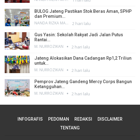
BULOG Jateng Pastikan Stok Beras Aman, SPHP
dan Premium…
NANDA RIZKA MAHENDRA
2 hari lalu
Gus Yasin: Sekolah Rakyat Jadi Jalan Putus
Rantai…
M. NURROZIKAN
2 hari lalu
Jateng Alokasikan Dana Cadangan Rp1,2 Triliun
untuk…
M. NURROZIKAN
2 hari lalu
Pemprov Jateng Gandeng Mercy Corps Bangun
Ketangguhan…
M. NURROZIKAN
2 hari lalu
INFOGRAFIS
PEDOMAN
REDAKSI
DISCLAIMER
TENTANG