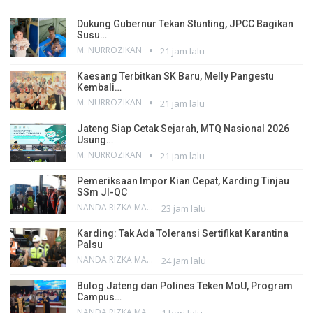
Dukung Gubernur Tekan Stunting, JPCC Bagikan
Susu…
M. NURROZIKAN
21 jam lalu
Kaesang Terbitkan SK Baru, Melly Pangestu
Kembali…
M. NURROZIKAN
21 jam lalu
Jateng Siap Cetak Sejarah, MTQ Nasional 2026
Usung…
M. NURROZIKAN
21 jam lalu
Pemeriksaan Impor Kian Cepat, Karding Tinjau
SSm JI-QC
NANDA RIZKA MAHENDRA
23 jam lalu
Karding: Tak Ada Toleransi Sertifikat Karantina
Palsu
NANDA RIZKA MAHENDRA
24 jam lalu
Bulog Jateng dan Polines Teken MoU, Program
Campus…
NANDA RIZKA MAHENDRA
1 hari lalu