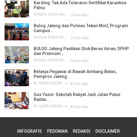
Karding: Tak Ada Toleransi Sertifikat Karantina
Palsu
NANDA RIZKA MAHENDRA
3 hari lalu
Bulog Jateng dan Polines Teken MoU, Program
Campus…
NANDA RIZKA MAHENDRA
3 hari lalu
BULOG Jateng Pastikan Stok Beras Aman, SPHP
dan Premium…
NANDA RIZKA MAHENDRA
4 hari lalu
Belanja Pegawai di Bawah Ambang Batas,
Pemprov Jateng…
M. NURROZIKAN
4 hari lalu
Gus Yasin: Sekolah Rakyat Jadi Jalan Putus
Rantai…
M. NURROZIKAN
4 hari lalu
INFOGRAFIS
PEDOMAN
REDAKSI
DISCLAIMER