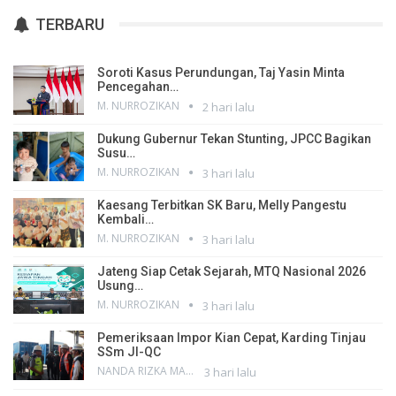
TERBARU
Soroti Kasus Perundungan, Taj Yasin Minta
Pencegahan…
M. NURROZIKAN
2 hari lalu
Dukung Gubernur Tekan Stunting, JPCC Bagikan
Susu…
M. NURROZIKAN
3 hari lalu
Kaesang Terbitkan SK Baru, Melly Pangestu
Kembali…
M. NURROZIKAN
3 hari lalu
Jateng Siap Cetak Sejarah, MTQ Nasional 2026
Usung…
M. NURROZIKAN
3 hari lalu
Pemeriksaan Impor Kian Cepat, Karding Tinjau
SSm JI-QC
NANDA RIZKA MAHENDRA
3 hari lalu