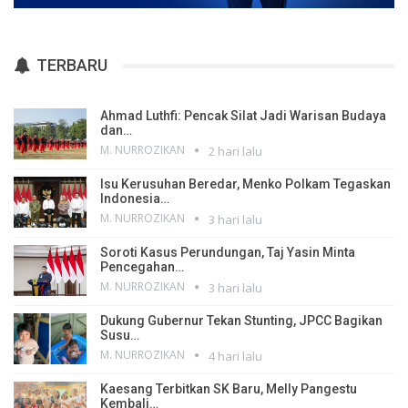
TERBARU
Ahmad Luthfi: Pencak Silat Jadi Warisan Budaya
dan…
M. NURROZIKAN
2 hari lalu
Isu Kerusuhan Beredar, Menko Polkam Tegaskan
Indonesia…
M. NURROZIKAN
3 hari lalu
Soroti Kasus Perundungan, Taj Yasin Minta
Pencegahan…
M. NURROZIKAN
3 hari lalu
Dukung Gubernur Tekan Stunting, JPCC Bagikan
Susu…
M. NURROZIKAN
4 hari lalu
Kaesang Terbitkan SK Baru, Melly Pangestu
Kembali…