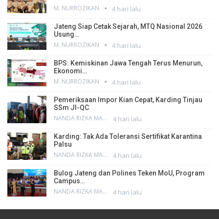
M. NURROZIKAN
4 hari lalu
Jateng Siap Cetak Sejarah, MTQ Nasional 2026
Usung…
M. NURROZIKAN
4 hari lalu
BPS: Kemiskinan Jawa Tengah Terus Menurun,
Ekonomi…
M. NURROZIKAN
4 hari lalu
Pemeriksaan Impor Kian Cepat, Karding Tinjau
SSm JI-QC
NANDA RIZKA MAHENDRA
4 hari lalu
Karding: Tak Ada Toleransi Sertifikat Karantina
Palsu
NANDA RIZKA MAHENDRA
4 hari lalu
Bulog Jateng dan Polines Teken MoU, Program
Campus…
NANDA RIZKA MAHENDRA
4 hari lalu