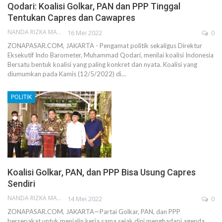
Qodari: Koalisi Golkar, PAN dan PPP Tinggal
Tentukan Capres dan Cawapres
NANDA RIZKA MAHENDRA
16 Mei 2022
0
ZONAPASAR.COM, JAKARTA - Pengamat politik sekaligus Direktur
Eksekutif Indo Barometer, Muhammad Qodari, menilai koalisi Indonesia
Bersatu bentuk koalisi yang paling konkret dan nyata. Koalisi yang
diumumkan pada Kamis (12/5/2022) di…
POLITIK
Koalisi Golkar, PAN, dan PPP Bisa Usung Capres
Sendiri
NANDA RIZKA MAHENDRA
14 Mei 2022
0
ZONAPASAR.COM, JAKARTA—Partai Golkar, PAN, dan PPP
bersepakat untuk menjalin kerja sama sejak dini menghadapi agenda