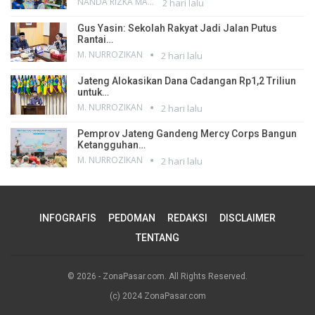
NANDA RIZKA MAHENDRA
2 hari lalu
Gus Yasin: Sekolah Rakyat Jadi Jalan Putus
Rantai…
M. NURROZIKAN
2 hari lalu
Jateng Alokasikan Dana Cadangan Rp1,2 Triliun
untuk…
M. NURROZIKAN
2 hari lalu
Pemprov Jateng Gandeng Mercy Corps Bangun
Ketangguhan…
M. NURROZIKAN
2 hari lalu
INFOGRAFIS
PEDOMAN
REDAKSI
DISCLAIMER
TENTANG
© 2026 - ZonaPasar.com. All Rights Reserved.
(c) 2024 ZonaPasar.com