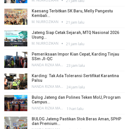
M. NURROZIKAN
21 jam lalu
Kaesang Terbitkan SK Baru, Melly Pangestu
Kembali…
M. NURROZIKAN
21 jam lalu
Jateng Siap Cetak Sejarah, MTQ Nasional 2026
Usung…
M. NURROZIKAN
21 jam lalu
Pemeriksaan Impor Kian Cepat, Karding Tinjau
SSm JI-QC
NANDA RIZKA MAHENDRA
23 jam lalu
Karding: Tak Ada Toleransi Sertifikat Karantina
Palsu
NANDA RIZKA MAHENDRA
24 jam lalu
Bulog Jateng dan Polines Teken MoU, Program
Campus…
NANDA RIZKA MAHENDRA
1 hari lalu
BULOG Jateng Pastikan Stok Beras Aman, SPHP
dan Premium…