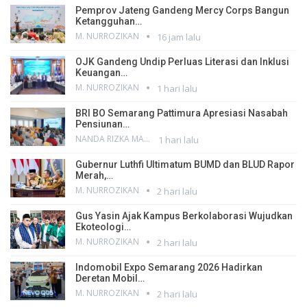
Pemprov Jateng Gandeng Mercy Corps Bangun
Ketangguhan…
M. NURROZIKAN
16 jam lalu
OJK Gandeng Undip Perluas Literasi dan Inklusi
Keuangan…
M. NURROZIKAN
1 hari lalu
BRI BO Semarang Pattimura Apresiasi Nasabah
Pensiunan…
NANDA RIZKA MAHENDRA
1 hari lalu
Gubernur Luthfi Ultimatum BUMD dan BLUD Rapor
Merah,…
M. NURROZIKAN
2 hari lalu
Gus Yasin Ajak Kampus Berkolaborasi Wujudkan
Ekoteologi…
M. NURROZIKAN
2 hari lalu
Indomobil Expo Semarang 2026 Hadirkan
Deretan Mobil…
M. NURROZIKAN
2 hari lalu