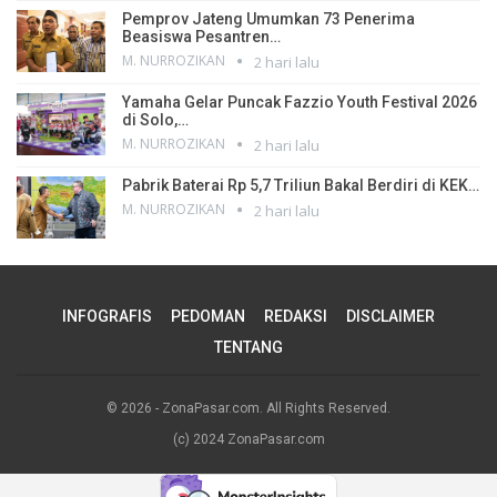
Pemprov Jateng Umumkan 73 Penerima
Beasiswa Pesantren…
M. NURROZIKAN
2 hari lalu
Yamaha Gelar Puncak Fazzio Youth Festival 2026
di Solo,…
M. NURROZIKAN
2 hari lalu
Pabrik Baterai Rp 5,7 Triliun Bakal Berdiri di KEK…
M. NURROZIKAN
2 hari lalu
INFOGRAFIS
PEDOMAN
REDAKSI
DISCLAIMER
TENTANG
© 2026 - ZonaPasar.com. All Rights Reserved.
(c) 2024 ZonaPasar.com