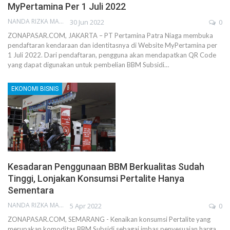
MyPertamina Per 1 Juli 2022
NANDA RIZKA MAHENDRA
30 Jun 2022
0
ZONAPASAR.COM, JAKARTA – PT Pertamina Patra Niaga membuka
pendaftaran kendaraan dan identitasnya di Website MyPertamina per
1 Juli 2022. Dari pendaftaran, pengguna akan mendapatkan QR Code
yang dapat digunakan untuk pembelian BBM Subsidi…
EKONOMI BISNIS
Kesadaran Penggunaan BBM Berkualitas Sudah
Tinggi, Lonjakan Konsumsi Pertalite Hanya
Sementara
NANDA RIZKA MAHENDRA
5 Apr 2022
0
ZONAPASAR.COM, SEMARANG - Kenaikan konsumsi Pertalite yang
merupakan komoditas BBM Subsidi sebagai imbas penyesuaian harga