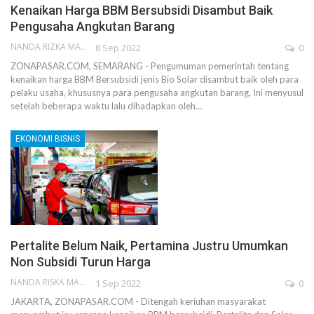
Kenaikan Harga BBM Bersubsidi Disambut Baik
Pengusaha Angkutan Barang
NANDA RIZKA MAHENDRA
8 Sep 2022
0
ZONAPASAR.COM, SEMARANG - Pengumuman pemerintah tentang
kenaikan harga BBM Bersubsidi jenis Bio Solar disambut baik oleh para
pelaku usaha, khususnya para pengusaha angkutan barang. Ini menyusul
setelah beberapa waktu lalu dihadapkan oleh…
EKONOMI BISNIS
Pertalite Belum Naik, Pertamina Justru Umumkan
Non Subsidi Turun Harga
NANDA RISKA MAHENDRA
1 Sep 2022
0
JAKARTA, ZONAPASAR.COM - Ditengah keriuhan masyarakat