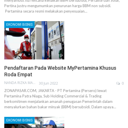
menyambut isu rencana kenaikan BBM bersubsidi, Pertalite dan Solar,
Pertina justru mengumumkan penurunan harga BBM non subsidi.
Pertamina secara resmi melakukan penyesuaian…
EKONOMI BISNIS
Pendaftaran Pada Website MyPertamina Khusus
Roda Empat
NANDA RIZKA MAHENDRA
30 Jun 2022
0
ZONAPASAR.COM, JAKARTA - PT Pertamina (Persero) lewat
Pertamina Patra Niaga, Sub Holding Commercial & Trading
berkomitmen menjalankan amanah penugasan Pemerintah dalam
menyalurkan bahan bakar minyak (BBM) bersubsidi. Dalam upaya…
EKONOMI BISNIS