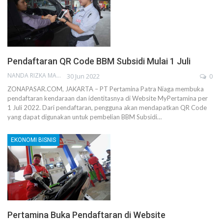
Pendaftaran QR Code BBM Subsidi Mulai 1 Juli
NANDA RIZKA MAHENDRA
30 Jun 2022
0
ZONAPASAR.COM, JAKARTA – PT Pertamina Patra Niaga membuka
pendaftaran kendaraan dan identitasnya di Website MyPertamina per
1 Juli 2022. Dari pendaftaran, pengguna akan mendapatkan QR Code
yang dapat digunakan untuk pembelian BBM Subsidi…
EKONOMI BISNIS
Pertamina Buka Pendaftaran di Website