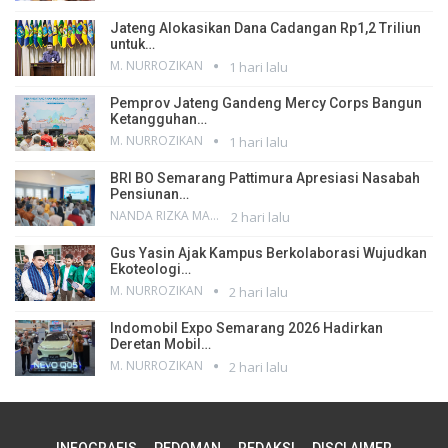
Jateng Alokasikan Dana Cadangan Rp1,2 Triliun
untuk…
M. NURROZIKAN
1 hari lalu
Pemprov Jateng Gandeng Mercy Corps Bangun
Ketangguhan…
M. NURROZIKAN
1 hari lalu
BRI BO Semarang Pattimura Apresiasi Nasabah
Pensiunan…
NANDA RIZKA MAHENDRA
2 hari lalu
Gus Yasin Ajak Kampus Berkolaborasi Wujudkan
Ekoteologi…
M. NURROZIKAN
2 hari lalu
Indomobil Expo Semarang 2026 Hadirkan
Deretan Mobil…
M. NURROZIKAN
2 hari lalu