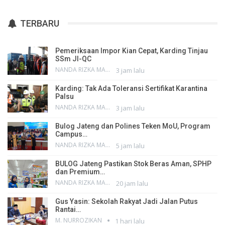
TERBARU
Pemeriksaan Impor Kian Cepat, Karding Tinjau
SSm JI-QC
NANDA RIZKA MAHENDRA
3 jam lalu
Karding: Tak Ada Toleransi Sertifikat Karantina
Palsu
NANDA RIZKA MAHENDRA
3 jam lalu
Bulog Jateng dan Polines Teken MoU, Program
Campus…
NANDA RIZKA MAHENDRA
5 jam lalu
BULOG Jateng Pastikan Stok Beras Aman, SPHP
dan Premium…
NANDA RIZKA MAHENDRA
20 jam lalu
Gus Yasin: Sekolah Rakyat Jadi Jalan Putus
Rantai…
M. NURROZIKAN
1 hari lalu